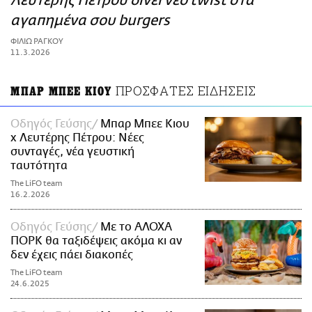
Λευτέρης Πέτρου δίνει νέο twist στα
ΑΜΠΑ
αγαπημένα σου burgers
PRINT
ΦΙΛΙΩ ΡΑΓΚΟΥ
11.3.2026
ΠΡΟΣΦΑΤΕΣ ΕΙΔΗΣΕΙΣ
ΜΠΑΡ ΜΠΕΕ ΚΙΟΥ
Οδηγός Γεύσης
Μπαρ Μπεε Κιου
x Λευτέρης Πέτρου: Νέες
συνταγές, νέα γευστική
ταυτότητα
The LiFO team
16.2.2026
Οδηγός Γεύσης
Με το ΑΛΟΧΑ
ΠΟΡΚ θα ταξιδέψεις ακόμα κι αν
δεν έχεις πάει διακοπές
The LiFO team
24.6.2025