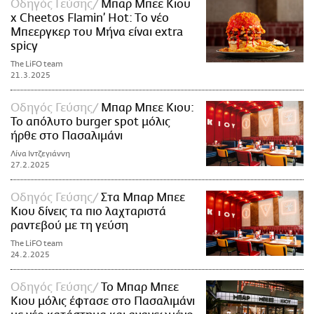
Οδηγός Γεύσης
Μπαρ Μπεε Κιου
x Cheetos Flamin’ Hot: Tο νέο
Μπεεργκερ του Μήνα είναι extra
spicy
The LiFO team
21.3.2025
Οδηγός Γεύσης
Μπαρ Μπεε Κιου:
Το απόλυτο burger spot μόλις
ήρθε στο Πασαλιμάνι
Λίνα Ιντζεγιάννη
27.2.2025
Οδηγός Γεύσης
Στα Μπαρ Μπεε
Κιου δίνεις τα πιο λαχταριστά
ραντεβού με τη γεύση
The LiFO team
24.2.2025
Οδηγός Γεύσης
Το Μπαρ Μπεε
Κιου μόλις έφτασε στο Πασαλιμάνι