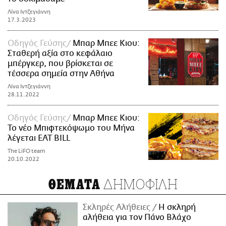
Λίνα Ιντζεγιάννη
17.3.2023
Οδηγός Γεύσης
Μπαρ Μπεε Κιου:
Σταθερή αξία στο κεφάλαιο
μπέργκερ, που βρίσκεται σε
τέσσερα σημεία στην Αθήνα
Λίνα Ιντζεγιάννη
28.11.2022
Οδηγός Γεύσης
Μπαρ Μπεε Κιου:
Το νέο Μπιφτεκόψωμο του Μήνα
λέγεται EAT BILL
The LiFO team
20.10.2022
ΔΗΜΟΦΙΛΗ
ΘΕΜΑΤΑ
Σκληρές Αλήθειες
H σκληρή
αλήθεια για τον Πάνο Βλάχο