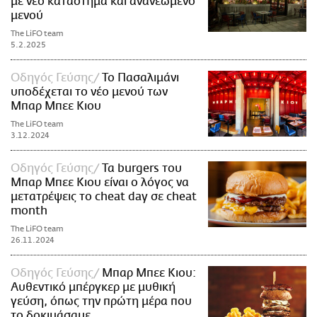
με νέο κατάστημα και ανανεωμένο
μενού
The LiFO team
5.2.2025
Οδηγός Γεύσης
Το Πασαλιμάνι
υποδέχεται το νέο μενού των
Μπαρ Μπεε Κιου
The LiFO team
3.12.2024
Οδηγός Γεύσης
Τα burgers του
Μπαρ Μπεε Κιου είναι ο λόγος να
μετατρέψεις το cheat day σε cheat
month
The LiFO team
26.11.2024
Οδηγός Γεύσης
Μπαρ Μπεε Κιου:
Αυθεντικό μπέργκερ με μυθική
γεύση, όπως την πρώτη μέρα που
το δοκιμάσαμε