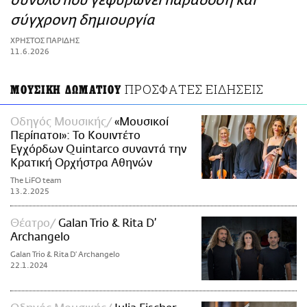
σύνολο που γεφυρώνει παράδοση και
ΑΜΠΑ
σύγχρονη δημιουργία
PRINT
ΧΡΗΣΤΟΣ ΠΑΡΙΔΗΣ
11.6.2026
ΠΡΟΣΦΑΤΕΣ ΕΙΔΗΣΕΙΣ
ΜΟΥΣΙΚΗ ΔΩΜΑΤΙΟΥ
Οδηγός Μουσικής
«Μουσικοί
Περίπατοι»: Το Κουιντέτο
Εγχόρδων Quintarco συναντά την
Κρατική Ορχήστρα Αθηνών
The LiFO team
13.2.2025
Θέατρο
Galan Trio & Rita D’
Archangelo
Galan Trio & Rita D’ Archangelo
22.1.2024