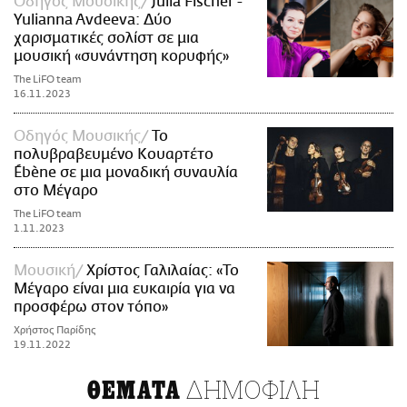
Οδηγός Μουσικής
Julia Fischer -
Yulianna Avdeeva: Δύο
χαρισματικές σολίστ σε μια
μουσική «συνάντηση κορυφής»
The LiFO team
16.11.2023
Οδηγός Μουσικής
Το
πολυβραβευμένο Κουαρτέτο
Ébène σε μια μοναδική συναυλία
στο Μέγαρο
The LiFO team
1.11.2023
Μουσική
Χρίστος Γαλιλαίας: «Το
Μέγαρο είναι μια ευκαιρία για να
προσφέρω στον τόπο»
Χρήστος Παρίδης
19.11.2022
ΔΗΜΟΦΙΛΗ
ΘΕΜΑΤΑ