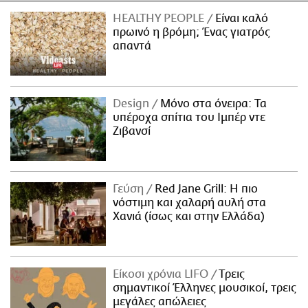
HEALTHY PEOPLE
Είναι καλό
πρωινό η βρόμη; Ένας γιατρός
απαντά
Design
Μόνο στα όνειρα: Τα
υπέροχα σπίτια του Ιμπέρ ντε
Ζιβανσί
Γεύση
Red Jane Grill: Η πιο
νόστιμη και χαλαρή αυλή στα
Χανιά (ίσως και στην Ελλάδα)
Είκοσι χρόνια LIFO
Tρεις
σημαντικοί Έλληνες μουσικοί, τρεις
μεγάλες απώλειες