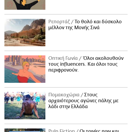
Ρεπορτάζ
Το θολό και δύσκολο
μέλλον της Μονής Σινά
Οπτική Γωνία
Όλοι ακολουθούν
τους influencers. Και όλοι τους
περιφρονούν.
Πομακοχώρια
Στους
αρχαιότερους αγώνες πάλης με
λάδι στην Ελλάδα
Pulp Fiction
Οι ταινίες πριν και