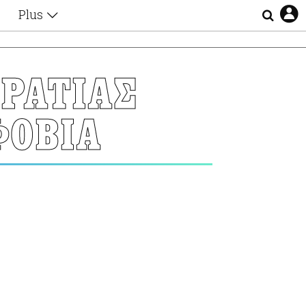
Plus
Θέματα
Συνεντεύξεις
Videos
ΡΑΤΙΑΣ
τα
Αφιερώματα
Ζώδια
ΦΟΒΙΑ
Εξομολογήσεις
Blogs
η
Οι Αθηναίοι
Απώλειες
Lgbtqi+
Επιλογές