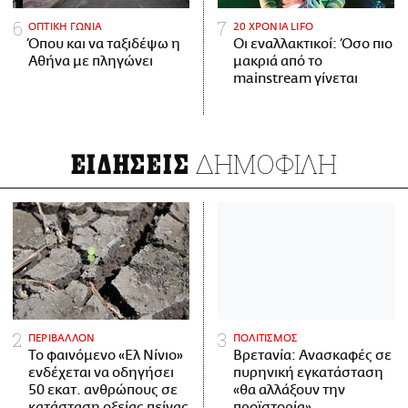
ΟΠΤΙΚΗ ΓΩΝΙΑ
20 ΧΡΟΝΙΑ LIFO
Όπου και να ταξιδέψω η
Οι εναλλακτικοί: Όσο πιο
Αθήνα με πληγώνει
μακριά από το
mainstream γίνεται
ΔΗΜΟΦΙΛΗ
ΕΙΔΗΣΕΙΣ
ΠΕΡΙΒΑΛΛΟΝ
ΠΟΛΙΤΙΣΜΟΣ
Το φαινόμενο «Ελ Νίνιο»
Βρετανία: Ανασκαφές σε
ενδέχεται να οδηγήσει
πυρηνική εγκατάσταση
50 εκατ. ανθρώπους σε
«θα αλλάξουν την
κατάσταση οξείας πείνας
προϊστορία»,