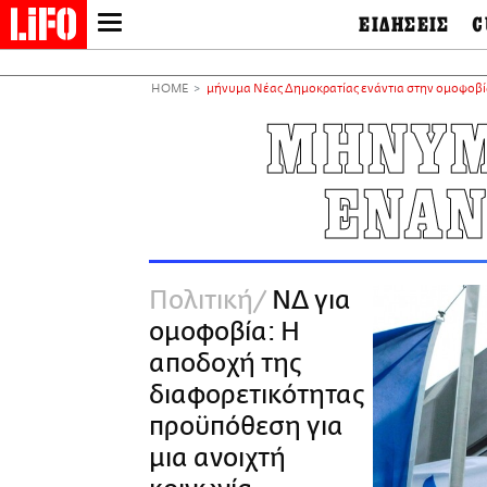
ΕΙΔΗΣΕΙΣ
C
LIFO SHOP
Ελλάδα
Ο
Διεθνή
Μ
NEWSLETTER
HOME
μήνυμα Νέας Δημοκρατίας ενάντια στην ομοφοβ
Πολιτική
Θ
ΜΙΚΡΟΠΡΑΓΜΑΤΑ
ΜΗΝΥΜ
Οικονομία
Ει
THE GOOD LIFO
Πολιτισμός
Βι
LIFOLAND
ΕΝΑΝ
Αθλητισμός
Αρ
CITY GUIDE
& 
Περιβάλλον
D
ΑΜΠΑ
TV & Media
Φ
PRINT
Tech &
Science
Πολιτική
ΝΔ για
European Lifo
ομοφοβία: Η
αποδοχή της
διαφορετικότητας
προϋπόθεση για
μια ανοιχτή