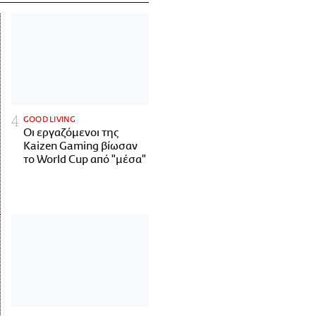
GOOD LIVING
Οι εργαζόμενοι της
Kaizen Gaming βίωσαν
το World Cup από "μέσα"