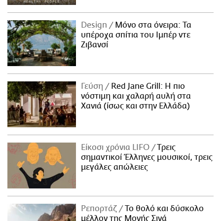
Design
Μόνο στα όνειρα: Τα
υπέροχα σπίτια του Ιμπέρ ντε
Ζιβανσί
Γεύση
Red Jane Grill: Η πιο
νόστιμη και χαλαρή αυλή στα
Χανιά (ίσως και στην Ελλάδα)
Είκοσι χρόνια LIFO
Tρεις
σημαντικοί Έλληνες μουσικοί, τρεις
μεγάλες απώλειες
Ρεπορτάζ
Το θολό και δύσκολο
μέλλον της Μονής Σινά