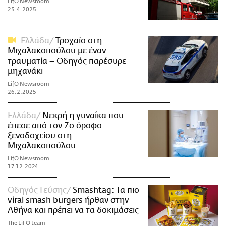
LifO Newsroom
25.4.2025
Ελλάδα
Τροχαίο στη
Μιχαλακοπούλου με έναν
τραυματία – Οδηγός παρέσυρε
μηχανάκι
LifO Newsroom
26.2.2025
Ελλάδα
Νεκρή η γυναίκα που
έπεσε από τον 7ο όροφο
ξενοδοχείου στη
Μιχαλακοπούλου
LifO Newsroom
17.12.2024
Οδηγός Γεύσης
Smashtag: Τα πιο
viral smash burgers ήρθαν στην
Αθήνα και πρέπει να τα δοκιμάσεις
The LiFO team