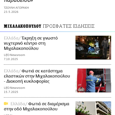
παράδεισο»
ΑΜΠΑ
ΤΖΟΥΛΗ ΑΓΟΡΑΚΗ
PRINT
23.5.2026
ΠΡΟΣΦΑΤΕΣ ΕΙΔΗΣΕΙΣ
ΜΙΧΑΛΑΚΟΠΟΥΛΟΥ
Ελλάδα
Έκρηξη σε γνωστό
νυχτερινό κέντρο στη
Μιχαλακοπούλου
LifO Newsroom
7.10.2025
Ελλάδα
Φωτιά σε κατάστημα
ελαστικών στην Μιχαλακοπούλου
- Διακοπή κυκλοφορίας
LifO Newsroom
15.7.2025
Ελλάδα
Φωτιά σε διαμέρισμα
στην οδό Μιχαλακοπούλου