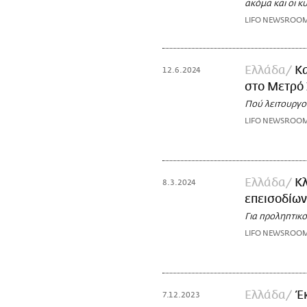
ακόμα και οι 
LIFO NEWSROO
Ελλάδα
Κα
12.6.2024
στο Μετρό
Πού λειτουργο
LIFO NEWSROO
Ελλάδα
Κλ
8.3.2024
επεισοδίων
Για προληπτικο
LIFO NEWSROO
Ελλάδα
Έ
7.12.2023