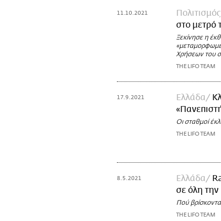
Πολιτισμός
11.10.2021
στο μετρό 
Ξεκίνησε η έκθ
«μεταμορφωμέν
Χρήσεων του σ
THE LIFO TEAM
Ελλάδα
Κλ
17.9.2021
«Πανεπιστ
Οι σταθμοί έκλ
THE LIFO TEAM
Ελλάδα
Ra
8.5.2021
σε όλη την
Πού βρίσκοντα
THE LIFO TEAM