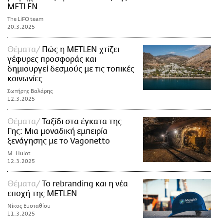
METLEN
The LiFO team
20.3.2025
Θέματα
Πώς η METLEN χτίζει
γέφυρες προσφοράς και
δημιουργεί δεσμούς με τις τοπικές
κοινωνίες
Σωτήρης Βαλάρης
12.3.2025
Θέματα
Ταξίδι στα έγκατα της
Γης: Mια μοναδική εμπειρία
ξενάγησης με το Vagonetto
M. Hulot
12.3.2025
Θέματα
Το rebranding και η νέα
εποχή της METLEN
Νίκος Ευσταθίου
11.3.2025