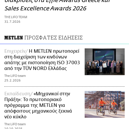
διακρίσεις στα Effie Awards Greece και
ΑΜΠΑ
Sales Excellence Awards 2026
PRINT
THE LIFO TEAM
31.7.2026
ΠΡΟΣΦΑΤΕΣ ΕΙΔΗΣΕΙΣ
METLEN
Επιχειρείν
Η METLEN πρωτοπορεί
στη διαχείριση των κινδύνων
απάτης με πιστοποίηση ISO 37003
από την TÜV NORD Ελλάδας
The LiFO team
25.2.2026
Εκπαίδευση
«Μηχανικοί στην
Πράξη»: Το πρωτοποριακό
πρόγραμμα της METLEN για
απόφοιτους μηχανικούς ξεκινά
νέο κύκλο
The LiFO team
10.10.2025