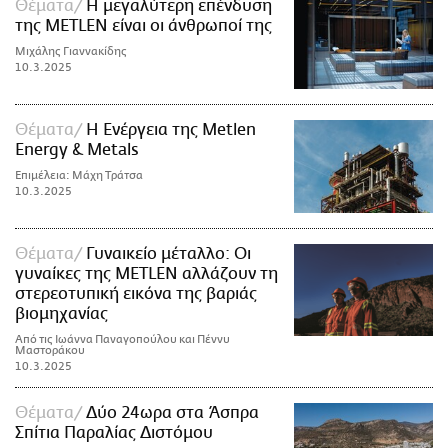
Θέματα
Η μεγαλύτερη επένδυση
της METLEN είναι οι άνθρωποί της
Μιχάλης Γιαννακίδης
10.3.2025
Θέματα
Η Ενέργεια της Metlen
Energy & Metals
Επιμέλεια: Μάχη Τράτσα
10.3.2025
Θέματα
Γυναικείο μέταλλο: Οι
γυναίκες της METLEN αλλάζουν τη
στερεοτυπική εικόνα της βαριάς
βιομηχανίας
Από τις Ιωάννα Παναγοπούλου και Πέννυ
Μαστοράκου
10.3.2025
Θέματα
Δύο 24ωρα στα Άσπρα
Σπίτια Παραλίας Διστόμου