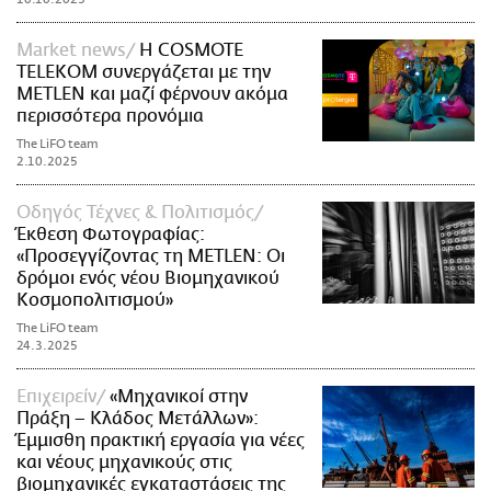
Market news
Η COSMOTE
TELEKOM συνεργάζεται με την
METLEN και μαζί φέρνουν ακόμα
περισσότερα προνόμια
The LiFO team
2.10.2025
Οδηγός Τέχνες & Πολιτισμός
Έκθεση Φωτογραφίας:
«Προσεγγίζοντας τη METLEN: Οι
δρόμοι ενός νέου Βιομηχανικού
Κοσμοπολιτισμού»
The LiFO team
24.3.2025
Επιχειρείν
«Μηχανικοί στην
Πράξη – Κλάδος Μετάλλων»:
Έμμισθη πρακτική εργασία για νέες
και νέους μηχανικούς στις
βιομηχανικές εγκαταστάσεις της