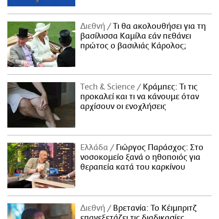
Διεθνή
Τι θα ακολουθήσει για τη
βασίλισσα Καμίλα εάν πεθάνει
πρώτος ο βασιλιάς Κάρολος;
Τech & Science
Κράμπες: Τι τις
προκαλεί και τι να κάνουμε όταν
αρχίσουν οι ενοχλήσεις
Ελλάδα
Γιώργος Παράσχος: Στο
νοσοκομείο ξανά ο ηθοποιός για
θεραπεία κατά του καρκίνου
Διεθνή
Βρετανία: Το Κέιμπριτζ
επανεξετάζει τις διαδικασίες