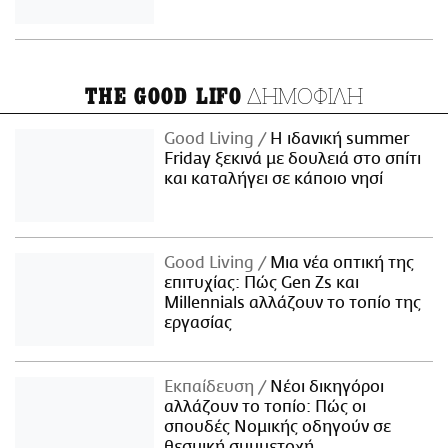
ΔΗΜΟΦΙΛΗ
THE GOOD LIFO
Good Living
Η ιδανική summer
Friday ξεκινά με δουλειά στο σπίτι
και καταλήγει σε κάποιο νησί
Good Living
Μια νέα οπτική της
επιτυχίας: Πώς Gen Zs και
Millennials αλλάζουν το τοπίο της
εργασίας
Εκπαίδευση
Νέοι δικηγόροι
αλλάζουν το τοπίο: Πώς οι
σπουδές Νομικής οδηγούν σε
θεσμική συμμετοχή