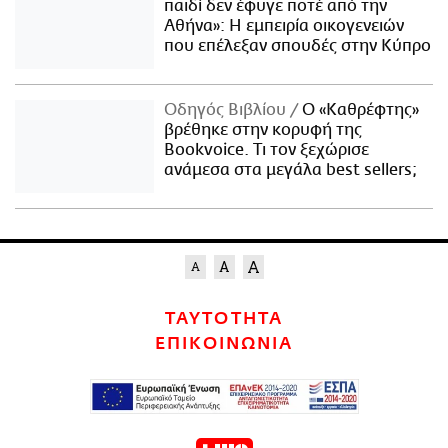
παιδί δεν έφυγε ποτέ από την
Αθήνα»: Η εμπειρία οικογενειών
που επέλεξαν σπουδές στην Κύπρο
Οδηγός Βιβλίου
Ο «Καθρέφτης»
βρέθηκε στην κορυφή της
Bookvoice. Τι τον ξεχώρισε
ανάμεσα στα μεγάλα best sellers;
ΤΑΥΤΟΤΗΤΑ
ΕΠΙΚΟΙΝΩΝΙΑ