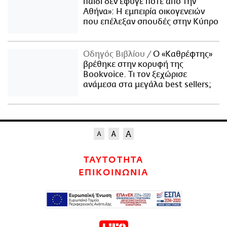
παιδί δεν έφυγε ποτέ από την
Αθήνα»: Η εμπειρία οικογενειών
που επέλεξαν σπουδές στην Κύπρο
Οδηγός Βιβλίου
Ο «Καθρέφτης»
βρέθηκε στην κορυφή της
Bookvoice. Τι τον ξεχώρισε
ανάμεσα στα μεγάλα best sellers;
ΤΑΥΤΟΤΗΤΑ
ΕΠΙΚΟΙΝΩΝΙΑ