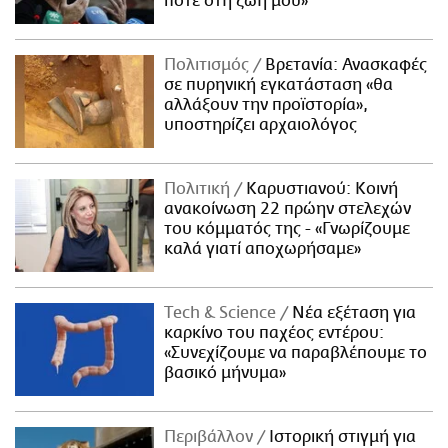
ποτέ στη ζωή μου»
Πολιτισμός
Βρετανία: Ανασκαφές
σε πυρηνική εγκατάσταση «θα
αλλάξουν την προϊστορία»,
υποστηρίζει αρχαιολόγος
Πολιτική
Καρυστιανού: Κοινή
ανακοίνωση 22 πρώην στελεχών
του κόμματός της - «Γνωρίζουμε
καλά γιατί αποχωρήσαμε»
Τech & Science
Νέα εξέταση για
καρκίνο του παχέος εντέρου:
«Συνεχίζουμε να παραβλέπουμε το
βασικό μήνυμα»
Περιβάλλον
Ιστορική στιγμή για