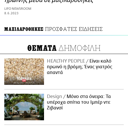
ηρωίνης μέσα σε μαξιλαροθήκες
ΑΜΠΑ
LIFO NEWSROOM
PRINT
8.6.2023
ΠΡΟΣΦΑΤΕΣ ΕΙΔΗΣΕΙΣ
ΜΑΞΙΛΑΡΟΘΗΚΕΣ
ΔΗΜΟΦΙΛΗ
ΘΕΜΑΤΑ
HEALTHY PEOPLE
Είναι καλό
πρωινό η βρόμη; Ένας γιατρός
απαντά
Design
Μόνο στα όνειρα: Τα
υπέροχα σπίτια του Ιμπέρ ντε
Ζιβανσί