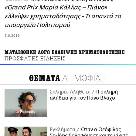
ΑΜΠΑ
«Grand Prix Μαρία Κάλλας – Πιάνο»
PRINT
ελλείψει χρηματοδότησης - Τι απαντά το
υπουργείο Πολιτισμού
5.6.2019
ΜΑΤΑΙΩΘΗΚΕ ΛΟΓΩ ΕΛΛΕΙΨΗΣ ΧΡΗΜΑΤΟΔΟΤΗΣΗΣ
ΠΡΟΣΦΑΤΕΣ ΕΙΔΗΣΕΙΣ
ΔΗΜΟΦΙΛΗ
ΘΕΜΑΤΑ
Σκληρές Αλήθειες
H σκληρή
αλήθεια για τον Πάνο Βλάχο
Εγκλήματα
Όταν ο Θεόφιλος
Σεχίδης δολοφόνησε και τεμάχισε