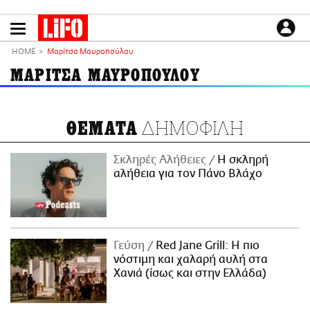
Παράκαμψη
προς
το
ΕΙΔΗΣΕΙΣ
κυρίως
HOME
Μαρίτσα Μαυροπούλου
περιεχόμενο
CULTURE
ΜΑΡΙΤΣΑ ΜΑΥΡΟΠΟΥΛΟΥ
ΑΠΟΨΕΙΣ
ΤΡΟΠΟΣ ΖΩΗΣ
ΔΗΜΟΦΙΛΗ
ΘΕΜΑΤΑ
PODCASTS
Plus
Σκληρές Αλήθειες
H σκληρή
αλήθεια για τον Πάνο Βλάχο
LIFO SHOP
NEWSLETTER
Γεύση
Red Jane Grill: Η πιο
ΜΙΚΡΟΠΡΑΓΜΑΤΑ
νόστιμη και χαλαρή αυλή στα
THE GOOD LIFO
Χανιά (ίσως και στην Ελλάδα)
LIFOLAND
CITY GUIDE