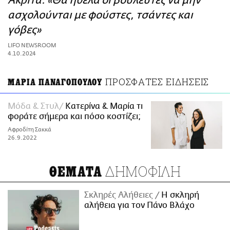
Ακρίτα: «Θα ήθελα οι βουλευτές να μην
ΑΜΠΑ
ασχολούνται με φούστες, τσάντες και
PRINT
γόβες»
LIFO NEWSROOM
4.10.2024
ΠΡΟΣΦΑΤΕΣ ΕΙΔΗΣΕΙΣ
ΜΑΡΙΑ ΠΑΝΑΓΟΠΟΥΛΟΥ
Μόδα & Στυλ
Κατερίνα & Μαρία τι
φοράτε σήμερα και πόσο κοστίζει;
Αφροδίτη Σακκά
26.9.2022
ΔΗΜΟΦΙΛΗ
ΘΕΜΑΤΑ
Σκληρές Αλήθειες
H σκληρή
αλήθεια για τον Πάνο Βλάχο