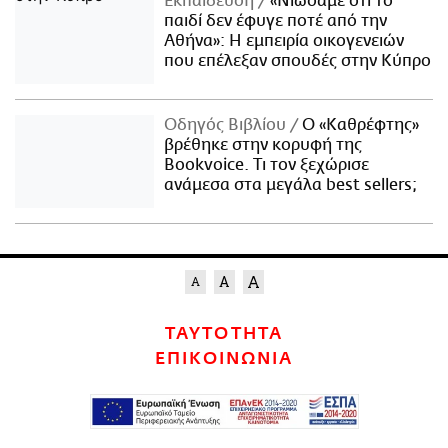
Εκπαίδευση
«Νιώσαμε ότι το
παιδί δεν έφυγε ποτέ από την
Αθήνα»: Η εμπειρία οικογενειών
που επέλεξαν σπουδές στην Κύπρο
Οδηγός Βιβλίου
Ο «Καθρέφτης»
βρέθηκε στην κορυφή της
Bookvoice. Τι τον ξεχώρισε
ανάμεσα στα μεγάλα best sellers;
ΤΑΥΤΟΤΗΤΑ
ΕΠΙΚΟΙΝΩΝΙΑ