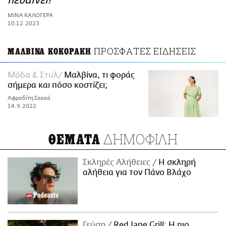
πεθαίνει!
ΑΜΠΑ
ΜΙΝΑ ΚΑΛΟΓΕΡΑ
PRINT
10.12.2023
ΠΡΟΣΦΑΤΕΣ ΕΙΔΗΣΕΙΣ
ΜΑΛΒΙΝΑ ΚΟΚΟΡΑΚΗ
Μόδα & Στυλ
Μαλβίνα, τι φοράς
σήμερα και πόσο κοστίζει;
Αφροδίτη Σακκά
14.9.2022
ΔΗΜΟΦΙΛΗ
ΘΕΜΑΤΑ
Σκληρές Αλήθειες
H σκληρή
αλήθεια για τον Πάνο Βλάχο
Γεύση
Red Jane Grill: Η πιο