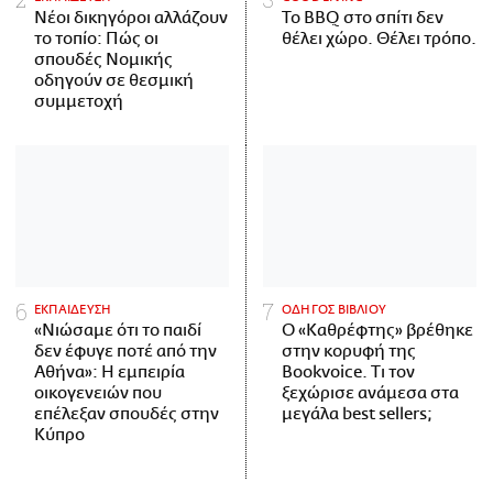
Νέοι δικηγόροι αλλάζουν
Το BBQ στο σπίτι δεν
το τοπίο: Πώς οι
θέλει χώρο. Θέλει τρόπο.
σπουδές Νομικής
οδηγούν σε θεσμική
συμμετοχή
ΕΚΠΑΙΔΕΥΣΗ
ΟΔΗΓΟΣ ΒΙΒΛΙΟΥ
«Νιώσαμε ότι το παιδί
Ο «Καθρέφτης» βρέθηκε
δεν έφυγε ποτέ από την
στην κορυφή της
Αθήνα»: Η εμπειρία
Bookvoice. Τι τον
οικογενειών που
ξεχώρισε ανάμεσα στα
επέλεξαν σπουδές στην
μεγάλα best sellers;
Κύπρο