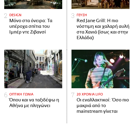
DESIGN
ΓΕΥΣΗ
Μόνο στα όνειρα: Τα
Red Jane Grill: Η πιο
υπέροχα σπίτια του
νόστιμη και χαλαρή αυλή
Ιμπέρ ντε Ζιβανσί
στα Χανιά (ίσως και στην
Ελλάδα)
ΟΠΤΙΚΗ ΓΩΝΙΑ
20 ΧΡΟΝΙΑ LIFO
Όπου και να ταξιδέψω η
Οι εναλλακτικοί: Όσο πιο
Αθήνα με πληγώνει
μακριά από το
mainstream γίνεται