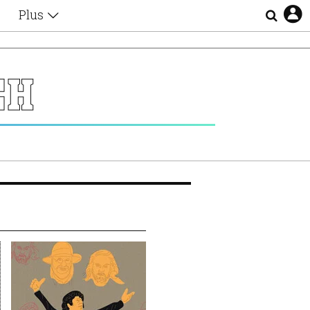
Plus
Θέματα
Συνεντεύξεις
Videos
ΣΗ
τα
Αφιερώματα
Ζώδια
Εξομολογήσεις
Blogs
η
Οι Αθηναίοι
Απώλειες
Lgbtqi+
Επιλογές