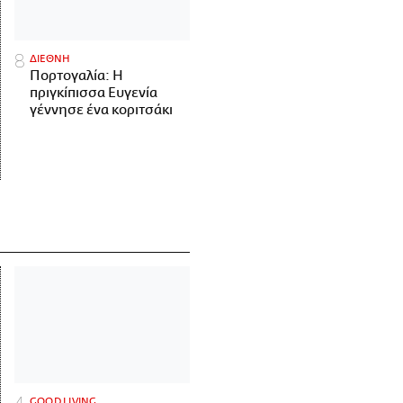
ΔΙΕΘΝΗ
Πορτογαλία: Η
πριγκίπισσα Ευγενία
γέννησε ένα κοριτσάκι
GOOD LIVING