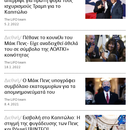
απέρριψε για πρώτη φορά τους
ισχυρισμούς Τραμπ για το
Καπιτώλιο
The LiFO team
5.2.2022
Διεθνή
Πέθανε το κουνέλι του
Μάικ Πενς- Είχε αναδειχθεί άθελά
του σε σύμβολο της ΛΟΑΤΚΙ+
κοινότητας
The LiFO team
18.1.2022
Διεθνή
Ο Μάικ Πενς υπογράφει
συμβόλαιο εκατομμυρίων για τα
απομνημονεύματά του
The LiFO team
8.4.2021
Διεθνή
Εισβολή στο Καπιτώλιο: H
στιγμή της φυγάδευσης των Πενς
και Ρόμνεϊ [ΒΙΝΤΕΟ]