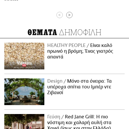
<
>
ΔΗΜΟΦΙΛΗ
ΘΕΜΑΤΑ
HEALTHY PEOPLE
Είναι καλό
πρωινό η βρόμη; Ένας γιατρός
απαντά
Design
Μόνο στα όνειρα: Τα
υπέροχα σπίτια του Ιμπέρ ντε
Ζιβανσί
Γεύση
Red Jane Grill: Η πιο
νόστιμη και χαλαρή αυλή στα
Χανιά (ίσως και στην Ελλάδα)