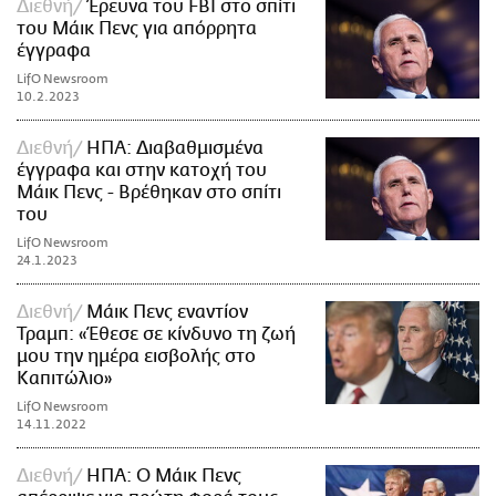
Διεθνή
Έρευνα του FBI στο σπίτι
του Μάικ Πενς για απόρρητα
έγγραφα
LifO Newsroom
10.2.2023
Διεθνή
ΗΠΑ: Διαβαθμισμένα
έγγραφα και στην κατοχή του
Μάικ Πενς - Βρέθηκαν στο σπίτι
του
LifO Newsroom
24.1.2023
Διεθνή
Μάικ Πενς εναντίον
Τραμπ: «Έθεσε σε κίνδυνο τη ζωή
μου την ημέρα εισβολής στο
Καπιτώλιο»
LifO Newsroom
14.11.2022
Διεθνή
ΗΠΑ: Ο Μάικ Πενς