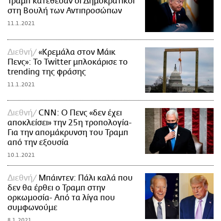
Τραμπ κατέθεσαν οι Δημοκρατικοί
στη Βουλή των Αντιπροσώπων
11.1.2021
Διεθνή
«Κρεμάλα στον Μάικ
Πενς»: Το Twitter μπλοκάρισε το
trending της φράσης
11.1.2021
Διεθνή
CNN: Ο Πενς «δεν έχει
αποκλείσει» την 25η τροπολογία-
Για την απομάκρυνση του Τραμπ
από την εξουσία
10.1.2021
Διεθνή
Μπάιντεν: Πάλι καλά που
δεν θα έρθει ο Τραμπ στην
ορκωμοσία- Από τα λίγα που
συμφωνούμε
8.1.2021