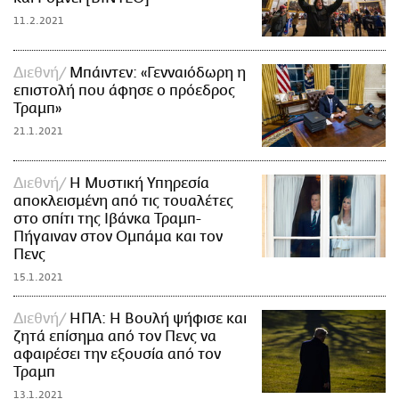
11.2.2021
Διεθνή
Μπάιντεν: «Γενναιόδωρη η
επιστολή που άφησε ο πρόεδρος
Τραμπ»
21.1.2021
Διεθνή
Η Μυστική Υπηρεσία
αποκλεισμένη από τις τουαλέτες
στο σπίτι της Ιβάνκα Τραμπ-
Πήγαιναν στον Ομπάμα και τον
Πενς
15.1.2021
Διεθνή
ΗΠΑ: Η Βουλή ψήφισε και
ζητά επίσημα από τον Πενς να
αφαιρέσει την εξουσία από τον
Τραμπ
13.1.2021