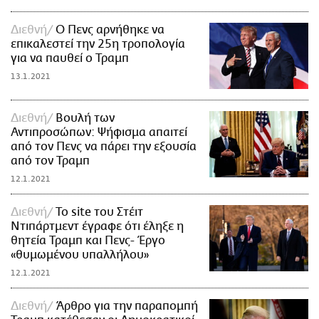
Διεθνή
Ο Πενς αρνήθηκε να
επικαλεστεί την 25η τροπολογία
για να παυθεί ο Τραμπ
13.1.2021
Διεθνή
Βουλή των
Αντιπροσώπων: Ψήφισμα απαιτεί
από τον Πενς να πάρει την εξουσία
από τον Τραμπ
12.1.2021
Διεθνή
Το site του Στέιτ
Ντιπάρτμεντ έγραφε ότι έληξε η
θητεία Τραμπ και Πενς- Έργο
«θυμωμένου υπαλλήλου»
12.1.2021
Διεθνή
Άρθρο για την παραπομπή