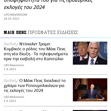
υποψηφιότητά του για τις προεδρικές
ΑΜΠΑ
εκλογές του 2024
PRINT
LIFO NEWSROOM
28.10.2023
ΠΡΟΣΦΑΤΕΣ ΕΙΔΗΣΕΙΣ
ΜΑΙΚ ΠΕΝΣ
Διεθνή
Ντόναλντ Τραμπ:
Κομβικός ο ρόλος του Μάικ Πενς
στη νέα δίωξη - Τα τηλεφωνήματα
πριν την εισβολή στο Καπιτώλιο
LifO Newsroom
2.8.2023
Διεθνή
Ο Μάικ Πενς διεκδικεί το
χρίσμα των Ρεπουμπλικάνων για
τις εκλογές του 2024
LifO Newsroom
5.6.2023