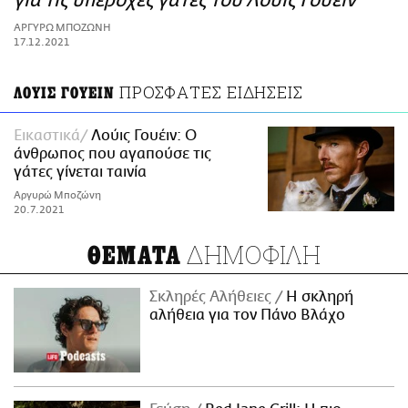
για τις υπέροχες γάτες του Λούις Γουέιν
ΑΜΠΑ
ΑΡΓΥΡΩ ΜΠΟΖΩΝΗ
PRINT
17.12.2021
ΠΡΟΣΦΑΤΕΣ ΕΙΔΗΣΕΙΣ
ΛΟΥΙΣ ΓΟΥΕΙΝ
Εικαστικά
Λούις Γουέιν: Ο
άνθρωπος που αγαπούσε τις
γάτες γίνεται ταινία
Αργυρώ Μποζώνη
20.7.2021
ΔΗΜΟΦΙΛΗ
ΘΕΜΑΤΑ
Σκληρές Αλήθειες
H σκληρή
αλήθεια για τον Πάνο Βλάχο