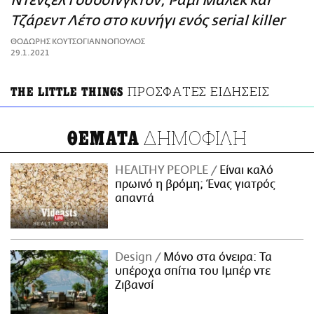
Ντένζελ Γουόσινγκτον, Ράμι Μάλεκ και
ΑΜΠΑ
Τζάρεντ Λέτο στο κυνήγι ενός serial killer
PRINT
ΘΟΔΩΡΗΣ ΚΟΥΤΣΟΓΙΑΝΝΟΠΟΥΛΟΣ
29.1.2021
ΠΡΟΣΦΑΤΕΣ ΕΙΔΗΣΕΙΣ
THE LITTLE THINGS
ΔΗΜΟΦΙΛΗ
ΘΕΜΑΤΑ
HEALTHY PEOPLE
Είναι καλό
πρωινό η βρόμη; Ένας γιατρός
απαντά
Design
Μόνο στα όνειρα: Τα
υπέροχα σπίτια του Ιμπέρ ντε
Ζιβανσί