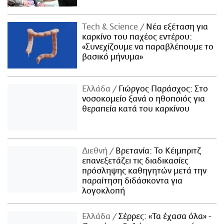
Τech & Science
Νέα εξέταση για
καρκίνο του παχέος εντέρου:
«Συνεχίζουμε να παραβλέπουμε το
βασικό μήνυμα»
Ελλάδα
Γιώργος Παράσχος: Στο
νοσοκομείο ξανά ο ηθοποιός για
θεραπεία κατά του καρκίνου
Διεθνή
Βρετανία: Το Κέιμπριτζ
επανεξετάζει τις διαδικασίες
πρόσληψης καθηγητών μετά την
παραίτηση διδάσκοντα για
λογοκλοπή
Ελλάδα
Σέρρες: «Τα έχασα όλα» -