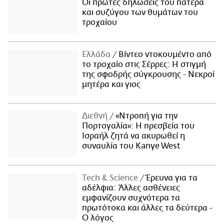
Οι πρώτες δηλώσεις του πατέρα
και συζύγου των θυμάτων του
τροχαίου
Ελλάδα
Βίντεο ντοκουμέντο από
το τροχαίο στις Σέρρες: Η στιγμή
της σφοδρής σύγκρουσης - Νεκροί
μητέρα και γιος
Διεθνή
«Ντροπή για την
Πορτογαλία»: Η πρεσβεία του
Ισραήλ ζητά να ακυρωθεί η
συναυλία του Kanye West
Τech & Science
Έρευνα για τα
αδέλφια: Άλλες ασθένειες
εμφανίζουν συχνότερα τα
πρωτότοκα και άλλες τα δεύτερα -
Ο λόγος