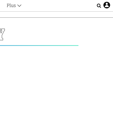
Plus
Θέματα
Συνεντεύξεις
Videos
Υ
τα
Αφιερώματα
Ζώδια
Εξομολογήσεις
Blogs
η
Οι Αθηναίοι
Απώλειες
Lgbtqi+
Επιλογές