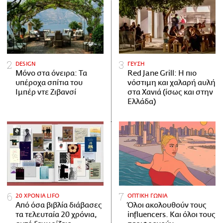
DESIGN
ΓΕΥΣΗ
Μόνο στα όνειρα: Τα
Red Jane Grill: Η πιο
υπέροχα σπίτια του
νόστιμη και χαλαρή αυλή
Ιμπέρ ντε Ζιβανσί
στα Χανιά (ίσως και στην
Ελλάδα)
20 ΧΡΟΝΙΑ LIFO
ΟΠΤΙΚΗ ΓΩΝΙΑ
Από όσα βιβλία διάβασες
Όλοι ακολουθούν τους
τα τελευταία 20 χρόνια,
influencers. Και όλοι τους