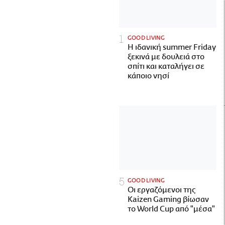
GOOD LIVING
Η ιδανική summer Friday
ξεκινά με δουλειά στο
σπίτι και καταλήγει σε
κάποιο νησί
GOOD LIVING
Οι εργαζόμενοι της
Kaizen Gaming βίωσαν
το World Cup από "μέσα"