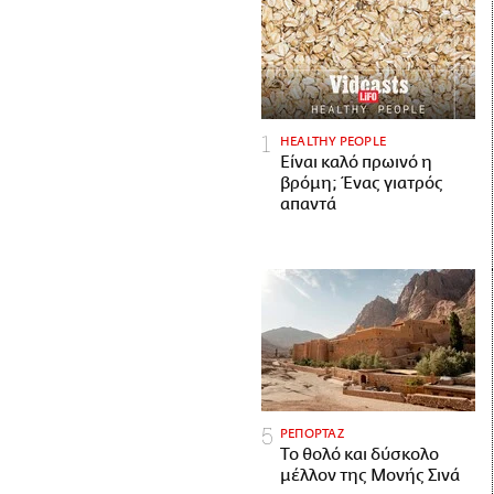
HEALTHY PEOPLE
Είναι καλό πρωινό η
βρόμη; Ένας γιατρός
απαντά
ΡΕΠΟΡΤΑΖ
Το θολό και δύσκολο
μέλλον της Μονής Σινά