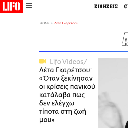
ΕΙΔΗΣΕΙΣ
C
LIFO SHOP
Ελλάδα
Ο
Διεθνή
Μ
NEWSLETTER
HOME
Λέτα Γκαρέτσου
Πολιτική
Θ
ΜΙΚΡΟΠΡΑΓΜΑΤΑ
Οικονομία
Ει
THE GOOD LIFO
Πολιτισμός
Βι
LIFOLAND
Αθλητισμός
Αρ
CITY GUIDE
& 
Περιβάλλον
Lifo Videos
D
ΑΜΠΑ
TV & Media
Φ
Λέτα Γκαρέτσου:
PRINT
Tech &
Science
«Όταν ξεκίνησαν
European Lifo
οι κρίσεις πανικού
κατάλαβα πως
δεν ελέγχω
τίποτα στη ζωή
μου»