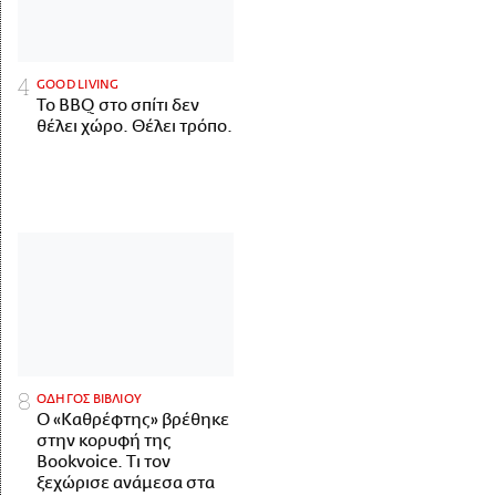
GOOD LIVING
Το BBQ στο σπίτι δεν
θέλει χώρο. Θέλει τρόπο.
ΟΔΗΓΟΣ ΒΙΒΛΙΟΥ
Ο «Καθρέφτης» βρέθηκε
στην κορυφή της
Bookvoice. Τι τον
ξεχώρισε ανάμεσα στα