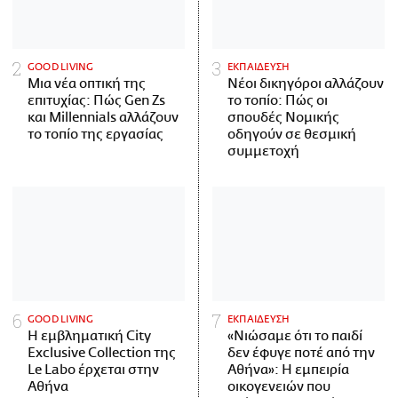
GOOD LIVING
ΕΚΠΑΙΔΕΥΣΗ
Μια νέα οπτική της
Νέοι δικηγόροι αλλάζουν
επιτυχίας: Πώς Gen Zs
το τοπίο: Πώς οι
και Millennials αλλάζουν
σπουδές Νομικής
το τοπίο της εργασίας
οδηγούν σε θεσμική
συμμετοχή
GOOD LIVING
ΕΚΠΑΙΔΕΥΣΗ
Η εμβληματική City
«Νιώσαμε ότι το παιδί
Exclusive Collection της
δεν έφυγε ποτέ από την
Le Labo έρχεται στην
Αθήνα»: Η εμπειρία
Αθήνα
οικογενειών που