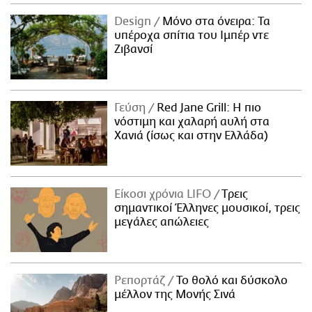
Design
Μόνο στα όνειρα: Τα
υπέροχα σπίτια του Ιμπέρ ντε
Ζιβανσί
Γεύση
Red Jane Grill: Η πιο
νόστιμη και χαλαρή αυλή στα
Χανιά (ίσως και στην Ελλάδα)
Είκοσι χρόνια LIFO
Tρεις
σημαντικοί Έλληνες μουσικοί, τρεις
μεγάλες απώλειες
Ρεπορτάζ
Το θολό και δύσκολο
μέλλον της Μονής Σινά