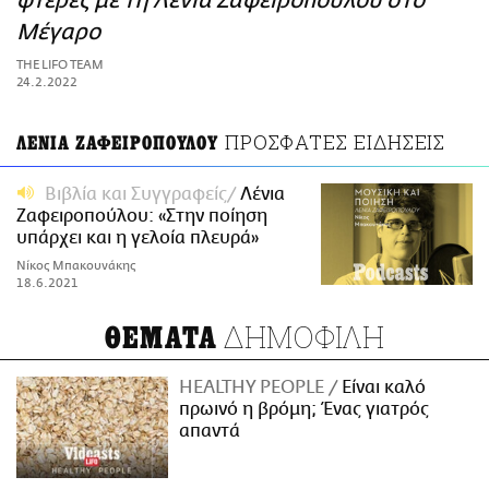
φτέρες με τη Λένια Ζαφειροπούλου στο
ΑΜΠΑ
Μέγαρο
PRINT
THE LIFO TEAM
24.2.2022
ΠΡΟΣΦΑΤΕΣ ΕΙΔΗΣΕΙΣ
ΛΕΝΙΑ ΖΑΦΕΙΡΟΠΟΥΛΟΥ
Βιβλία και Συγγραφείς
Λένια
Ζαφειροπούλου: «Στην ποίηση
υπάρχει και η γελοία πλευρά»
Νίκος Μπακουνάκης
18.6.2021
ΔΗΜΟΦΙΛΗ
ΘΕΜΑΤΑ
HEALTHY PEOPLE
Είναι καλό
πρωινό η βρόμη; Ένας γιατρός
απαντά