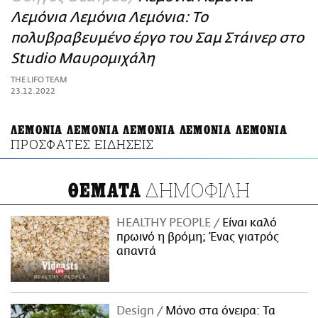
ΑΜΠΑ
Λεμόνια Λεμόνια Λεμόνια: Το
PRINT
πολυβραβευμένο έργο του Σαμ Στάινερ στο
Studio Μαυρομιχάλη
THE LIFO TEAM
23.12.2022
ΛΕΜΟΝΙΑ ΛΕΜΟΝΙΑ ΛΕΜΟΝΙΑ ΛΕΜΟΝΙΑ ΛΕΜΟΝΙΑ
ΠΡΟΣΦΑΤΕΣ ΕΙΔΗΣΕΙΣ
ΔΗΜΟΦΙΛΗ
ΘΕΜΑΤΑ
HEALTHY PEOPLE
Είναι καλό
πρωινό η βρόμη; Ένας γιατρός
απαντά
Design
Μόνο στα όνειρα: Τα