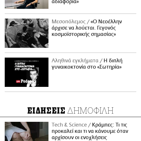
αδιαφορία»
Μεσοπόλεμος
«Ο Νεοέλλην
άρχισε να λούεται. Γεγονός
κοσμοϊστορικής σημασίας»
Αληθινά εγκλήματα
Η διπλή
γυναικοκτονία στο «Σωτηρία»
ΔΗΜΟΦΙΛΗ
ΕΙΔΗΣΕΙΣ
Τech & Science
Κράμπες: Τι τις
προκαλεί και τι να κάνουμε όταν
αρχίσουν οι ενοχλήσεις