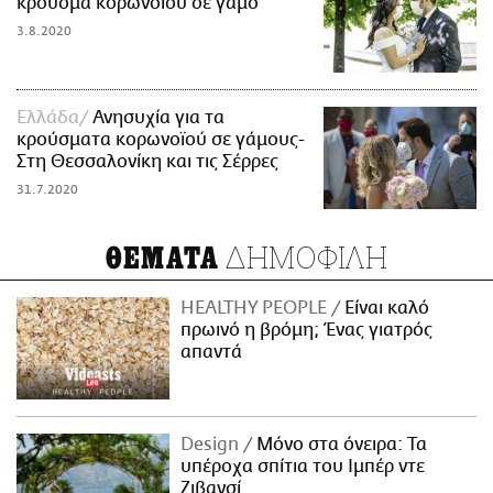
κρούσμα κορωνοϊού σε γάμο
3.8.2020
Ελλάδα
Ανησυχία για τα
κρούσματα κορωνοϊού σε γάμους-
Στη Θεσσαλονίκη και τις Σέρρες
31.7.2020
ΔΗΜΟΦΙΛΗ
ΘΕΜΑΤΑ
HEALTHY PEOPLE
Είναι καλό
πρωινό η βρόμη; Ένας γιατρός
απαντά
Design
Μόνο στα όνειρα: Τα
υπέροχα σπίτια του Ιμπέρ ντε
Ζιβανσί