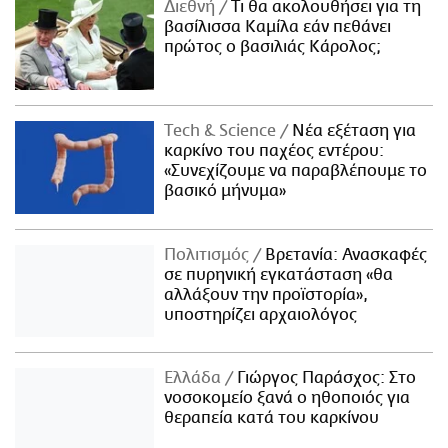
Διεθνή
Τι θα ακολουθήσει για τη
βασίλισσα Καμίλα εάν πεθάνει
πρώτος ο βασιλιάς Κάρολος;
Τech & Science
Νέα εξέταση για
καρκίνο του παχέος εντέρου:
«Συνεχίζουμε να παραβλέπουμε το
βασικό μήνυμα»
Πολιτισμός
Βρετανία: Ανασκαφές
σε πυρηνική εγκατάσταση «θα
αλλάξουν την προϊστορία»,
υποστηρίζει αρχαιολόγος
Ελλάδα
Γιώργος Παράσχος: Στο
νοσοκομείο ξανά ο ηθοποιός για
θεραπεία κατά του καρκίνου