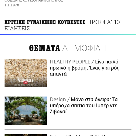
ΘΟΔΩΡΗΣ ΚΟΥΤΣΟΓΙΑΝΝΟΠΟΥΛΟΣ
ΑΜΠΑ
1.1.1970
PRINT
ΠΡΟΣΦΑΤΕΣ
ΚΡΙΤΙΚΗ ΓΥΝΑΙΚΕΙΕΣ ΚΟΥΒΕΝΤΕΣ
ΕΙΔΗΣΕΙΣ
ΔΗΜΟΦΙΛΗ
ΘΕΜΑΤΑ
HEALTHY PEOPLE
Είναι καλό
πρωινό η βρόμη; Ένας γιατρός
απαντά
Design
Μόνο στα όνειρα: Τα
υπέροχα σπίτια του Ιμπέρ ντε
Ζιβανσί