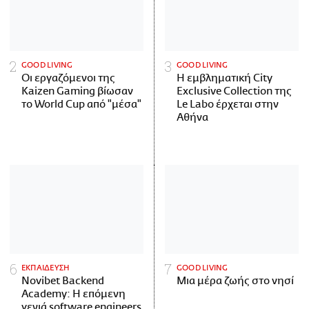
GOOD LIVING
GOOD LIVING
Οι εργαζόμενοι της
Η εμβληματική City
Kaizen Gaming βίωσαν
Exclusive Collection της
το World Cup από "μέσα"
Le Labo έρχεται στην
Αθήνα
ΕΚΠΑΙΔΕΥΣΗ
GOOD LIVING
Novibet Backend
Μια μέρα ζωής στο νησί
Academy: Η επόμενη
γενιά software engineers