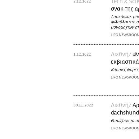
Τech & Sci
2.12.2022
σνακ της α
Λουκάνικα, μπέ
φίλαθλοι στα σ
μονομαχιών στ
LIFO NEWSROO
Διεθνή
«Μ
1.12.2022
εκβιαστικά
Κάποιες φορές 
LIFO NEWSROO
Διεθνή
Αρ
30.11.2022
dachshund 
Θυμίζουν τα σ
LIFO NEWSROO