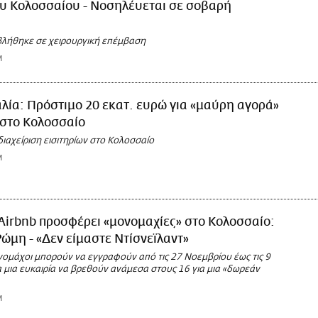
υ Κολοσσαίου - Νοσηλέυεται σε σοβαρή
η
λήθηκε σε χειρουργική επέμβαση
M
αλία: Πρόστιμο 20 εκατ. ευρώ για «μαύρη αγορά»
 στο Κολοσσαίο
ιαχείριση εισιτηρίων στο Κολοσσαίο
M
Airbnb προσφέρει «μονομαχίες» στο Κολοσσαίο:
Ρώμη - «Δεν είμαστε Ντίσνεϊλαντ»
νομάχοι μπορούν να εγγραφούν από τις 27 Νοεμβρίου έως τις 9
 μια ευκαιρία να βρεθούν ανάμεσα στους 16 για μια «δωρεάν
M