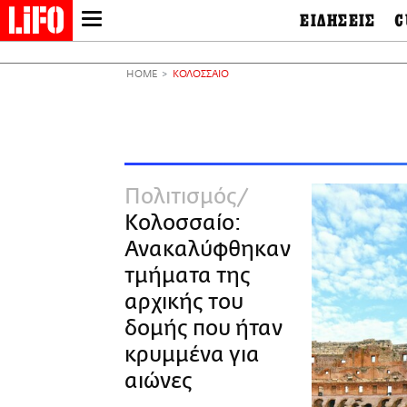
ΕΙΔΗΣΕΙΣ
C
LIFO SHOP
Ελλάδα
Ο
Διεθνή
Μ
NEWSLETTER
HOME
ΚΟΛΟΣΣΑΙΟ
Πολιτική
Θ
ΜΙΚΡΟΠΡΑΓΜΑΤΑ
Οικονομία
Ει
THE GOOD LIFO
Πολιτισμός
Βι
LIFOLAND
Αθλητισμός
Αρ
CITY GUIDE
& 
Περιβάλλον
Πολιτισμός
D
ΑΜΠΑ
TV & Media
Φ
Κολοσσαίο:
PRINT
Tech &
Science
Ανακαλύφθηκαν
European Lifo
τμήματα της
αρχικής του
δομής που ήταν
κρυμμένα για
αιώνες