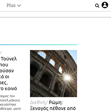
Plus
Θέματα
Συνεντεύξεις
Videos
τα
Αφιερώματα
Ζώδια
Εξομολογήσεις
Blogs
η
Οι Αθηναίοι
 Τούνελ
Απώλειες
 που
Lgbtqi+
ιούσαν
Επιλογές
ά οι
ρες,
το κοινό
ρομος του
ούνελ μήκους
Διεθνή
Ρώμη:
σκευάστηκε
Ξεναγός πέθανε από
ιθέατρο, ώστε