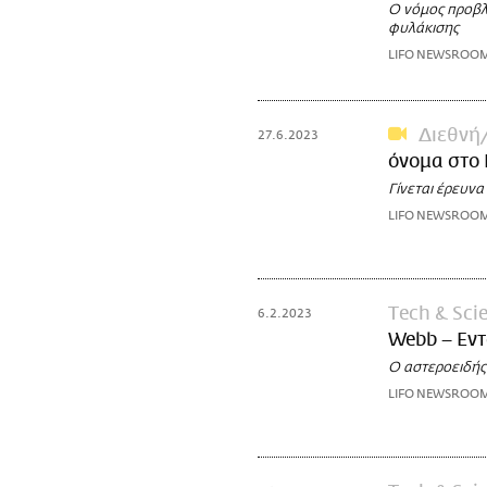
Ο νόμος προβλέ
φυλάκισης
LIFO NEWSROO
Διεθνή
27.6.2023
όνομα στο
Γίνεται έρευνα
LIFO NEWSROO
Τech & Sci
6.2.2023
Webb – Εντ
Ο αστεροειδής 
LIFO NEWSROO