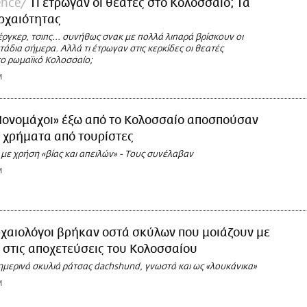
ence
Τι έτρωγαν οι θεατές στο Κολοσσαίο; Τα
ρχαιότητας
ργκερ, τσιπς... συνήθως σνακ με πολλά λιπαρά βρίσκουν οι
τάδια σήμερα. Αλλά τι έτρωγαν στις κερκίδες οι θεατές
ο ρωμαϊκό Κολοσσαίο;
M
ονομάχοι» έξω από το Κολοσσαίο αποσπούσαν
 χρήματα από τουρίστες
με χρήση «βίας και απειλών» - Τους συνέλαβαν
M
χαιολόγοι βρήκαν οστά σκύλων που μοιάζουν με
στις αποχετεύσεις του Κολοσσαίου
ημερινά σκυλιά ράτσας dachshund, γνωστά και ως «λουκάνικα»
M