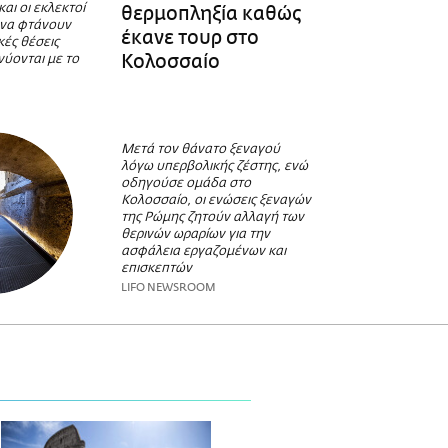
αι οι εκλεκτοί
θερμοπληξία καθώς
 να φτάνουν
έκανε τουρ στο
κές θέσεις
Κολοσσαίο
νύονται με το
Μετά τον θάνατο ξεναγού
λόγω υπερβολικής ζέστης, ενώ
οδηγούσε ομάδα στο
Κολοσσαίο, οι ενώσεις ξεναγών
της Ρώμης ζητούν αλλαγή των
θερινών ωραρίων για την
ασφάλεια εργαζομένων και
επισκεπτών
LIFO NEWSROOM