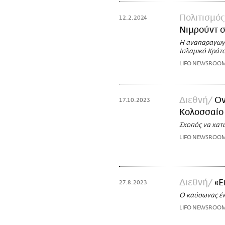
Πολιτισμός
12.2.2024
Νιμρούντ σ
Η αναπαραγωγή
Ισλαμικό Κράτο
LIFO NEWSROO
Διεθνή
Ον
17.10.2023
Κολοσσαίο
Σκοπός να κατ
LIFO NEWSROO
Διεθνή
«Ε
27.8.2023
Ο καύσωνας έκ
LIFO NEWSROO