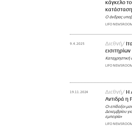
κάγκελο το
κατάστασ
Ο άνδρας υποβ
LIFO NEWSROO
Διεθνή
Ιτ
9.4.2025
εισιτηρίων
Καταχρηστική δ
LIFO NEWSROO
Διεθνή
Η 
19.11.2024
Αντιδρά η 
Οι επίδοξοι μο
Δεκεμβρίου για
εμπειρία»
LIFO NEWSROO