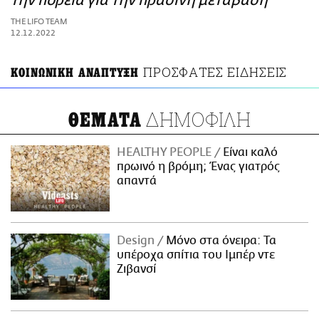
την πορεία για την πράσινη μετάβαση
ΑΜΠΑ
THE LIFO TEAM
PRINT
12.12.2022
ΠΡΟΣΦΑΤΕΣ ΕΙΔΗΣΕΙΣ
ΚΟΙΝΩΝΙΚΗ ΑΝΑΠΤΥΞΗ
ΔΗΜΟΦΙΛΗ
ΘΕΜΑΤΑ
HEALTHY PEOPLE
Είναι καλό
πρωινό η βρόμη; Ένας γιατρός
απαντά
Design
Μόνο στα όνειρα: Τα
υπέροχα σπίτια του Ιμπέρ ντε
Ζιβανσί