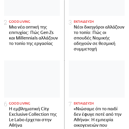
GOOD LIVING
ΕΚΠΑΙΔΕΥΣΗ
Μια νέα οπτική της
Νέοι δικηγόροι αλλάζουν
επιτυχίας: Πώς Gen Zs
το τοπίο: Πώς οι
και Millennials αλλάζουν
σπουδές Νομικής
το τοπίο της εργασίας
οδηγούν σε θεσμική
συμμετοχή
GOOD LIVING
ΕΚΠΑΙΔΕΥΣΗ
Η εμβληματική City
«Νιώσαμε ότι το παιδί
Exclusive Collection της
δεν έφυγε ποτέ από την
Le Labo έρχεται στην
Αθήνα»: Η εμπειρία
Αθήνα
οικογενειών που