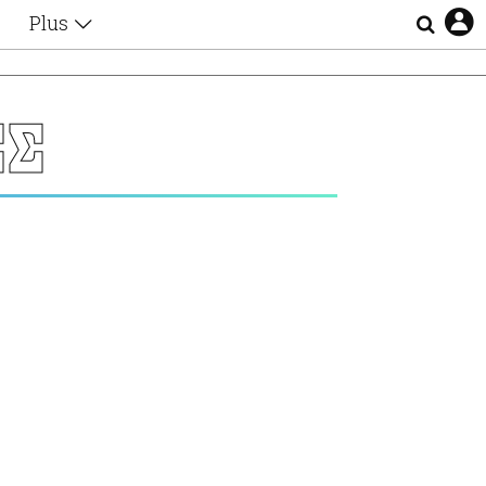
Plus
Θέματα
Συνεντεύξεις
Videos
ΕΣ
τα
Αφιερώματα
Ζώδια
Εξομολογήσεις
Blogs
η
Οι Αθηναίοι
Απώλειες
Lgbtqi+
Επιλογές