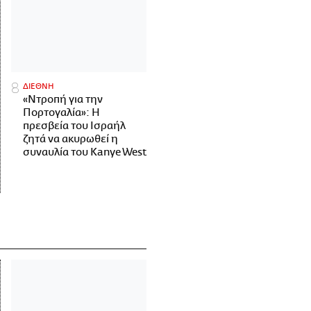
ΔΙΕΘΝΗ
«Ντροπή για την
Πορτογαλία»: Η
πρεσβεία του Ισραήλ
ζητά να ακυρωθεί η
συναυλία του Kanye West