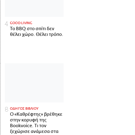
GOOD LIVING
Το BBQ στο σπίτι δεν
θέλει χώρο. Θέλει τρόπο.
ΟΔΗΓΟΣ ΒΙΒΛΙΟΥ
Ο «Καθρέφτης» βρέθηκε
στην κορυφή της
Bookvoice. Τι τον
ξεχώρισε ανάμεσα στα