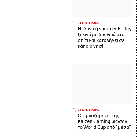
GOOD LIVING
Η ιδανική summer Friday
ξεκινά με δουλειά στο
σπίτι και καταλήγει σε
κάποιο νησί
GOOD LIVING
Οι εργαζόμενοι της
Kaizen Gaming βίωσαν
το World Cup από "μέσα"