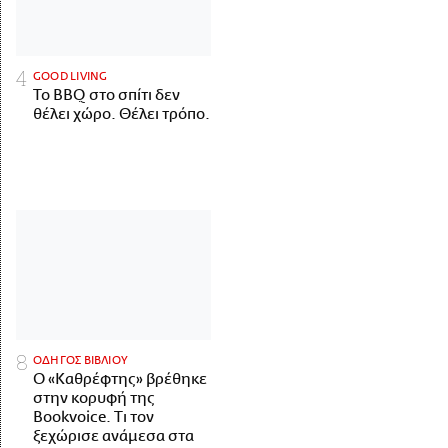
GOOD LIVING
Το BBQ στο σπίτι δεν
θέλει χώρο. Θέλει τρόπο.
ΟΔΗΓΟΣ ΒΙΒΛΙΟΥ
Ο «Καθρέφτης» βρέθηκε
στην κορυφή της
Bookvoice. Τι τον
ξεχώρισε ανάμεσα στα