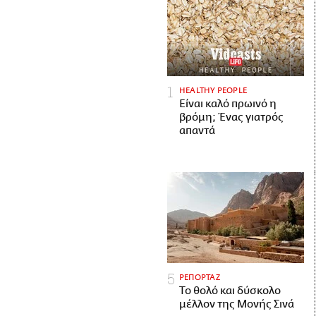
HEALTHY PEOPLE
Είναι καλό πρωινό η
βρόμη; Ένας γιατρός
απαντά
ΡΕΠΟΡΤΑΖ
Το θολό και δύσκολο
μέλλον της Μονής Σινά