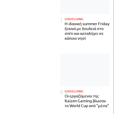
GOOD LIVING
Η ιδανική summer Friday
ξεκινά με δουλειά στο
σπίτι και καταλήγει σε
κάποιο νησί
GOOD LIVING
Οι εργαζόμενοι της
Kaizen Gaming βίωσαν
το World Cup από "μέσα"