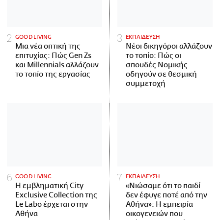
GOOD LIVING
ΕΚΠΑΙΔΕΥΣΗ
Μια νέα οπτική της
Νέοι δικηγόροι αλλάζουν
επιτυχίας: Πώς Gen Zs
το τοπίο: Πώς οι
και Millennials αλλάζουν
σπουδές Νομικής
το τοπίο της εργασίας
οδηγούν σε θεσμική
συμμετοχή
GOOD LIVING
ΕΚΠΑΙΔΕΥΣΗ
Η εμβληματική City
«Νιώσαμε ότι το παιδί
Exclusive Collection της
δεν έφυγε ποτέ από την
Le Labo έρχεται στην
Αθήνα»: Η εμπειρία
Αθήνα
οικογενειών που