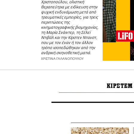
Χριστοπούλου, ολιστική
θεραπεύτρια με ειδίκευση στην
ψυχική ενδυνάμωση μετά από
τραυματικές εμπειρίες, για τρεις
περιπτώσεις της
κινηματογραφικής βιομηχανίας,
τη Μαρία Σνάιντερ, τη Σέλεϊ
Ντιβάλ και την Κίρστεν Ντανστ,
που με τον έναν ή τον άλλον
τρόπο ισοπεδώθηκαν από την
ανδρική σκηνοθετική ματιά.
ΧΡΙΣΤΙΝΑ ΓΑΛΑΝΟΠΟΥΛΟΥ
ΚΙΡΣΤΕΜ