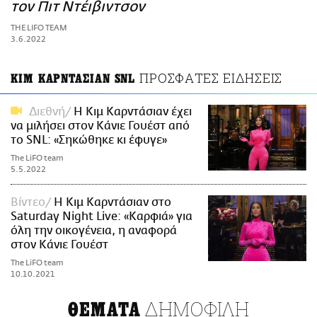
ΑΜΠΑ
τον Πιτ Ντέιβιντσον
PRINT
THE LIFO TEAM
3.6.2022
ΠΡΟΣΦΑΤΕΣ ΕΙΔΗΣΕΙΣ
ΚΙΜ ΚΑΡΝΤΑΣΙΑΝ SNL
Διεθνή
Η Κιμ Καρντάσιαν έχει
να μιλήσει στον Κάνιε Γουέστ από
το SNL: «Σηκώθηκε κι έφυγε»
The LiFO team
5.5.2022
Βίντεο
Η Κιμ Καρντάσιαν στο
Saturday Night Live: «Καρφιά» για
όλη την οικογένεια, η αναφορά
στον Κάνιε Γουέστ
The LiFO team
10.10.2021
ΔΗΜΟΦΙΛΗ
ΘΕΜΑΤΑ