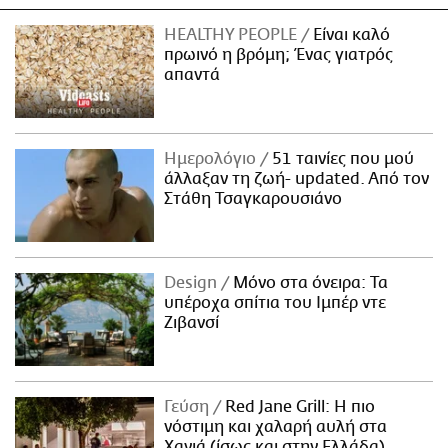
HEALTHY PEOPLE
Είναι καλό
πρωινό η βρόμη; Ένας γιατρός
απαντά
Ημερολόγιο
51 ταινίες που μού
άλλαξαν τη ζωή- updated. Aπό τον
Στάθη Τσαγκαρουσιάνο
Design
Μόνο στα όνειρα: Τα
υπέροχα σπίτια του Ιμπέρ ντε
Ζιβανσί
Γεύση
Red Jane Grill: Η πιο
νόστιμη και χαλαρή αυλή στα
Χανιά (ίσως και στην Ελλάδα)