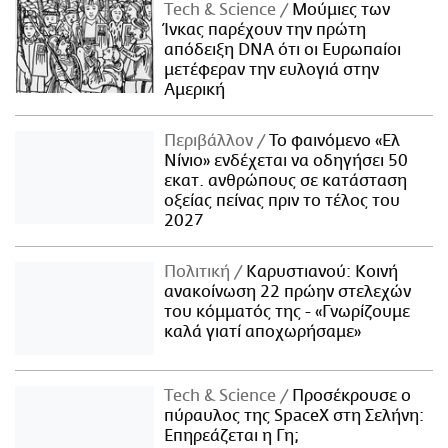
Τech & Science
Μούμιες των
Ίνκας παρέχουν την πρώτη
απόδειξη DNA ότι οι Ευρωπαίοι
μετέφεραν την ευλογιά στην
Αμερική
Περιβάλλον
Το φαινόμενο «Ελ
Νίνιο» ενδέχεται να οδηγήσει 50
εκατ. ανθρώπους σε κατάσταση
οξείας πείνας πριν το τέλος του
2027
Πολιτική
Καρυστιανού: Κοινή
ανακοίνωση 22 πρώην στελεχών
του κόμματός της - «Γνωρίζουμε
καλά γιατί αποχωρήσαμε»
Τech & Science
Προσέκρουσε ο
πύραυλος της SpaceX στη Σελήνη:
Επηρεάζεται η Γη;