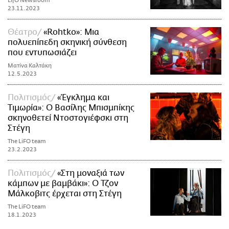
LifO Newsroom
23.11.2023
Θέατρο
«Rohtko»: Μια
πολυεπίπεδη σκηνική σύνθεση
που εντυπωσιάζει
Ματίνα Καλτάκη
12.5.2023
Πολιτισμός
«Έγκλημα και
Τιμωρία»: Ο Βασίλης Μπισμπίκης
σκηνοθετεί Ντοστογιέφσκι στη
Στέγη
The LiFO team
23.2.2023
Πολιτισμός
«Στη μοναξιά των
κάμπων με βαμβάκι»: Ο Τζον
Μάλκοβιτς έρχεται στη Στέγη
The LiFO team
18.1.2023