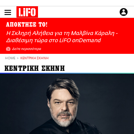
Παράκαμψη
προς
το
ΕΙΔΗΣΕΙΣ
κυρίως
ΑΠΟΚΤΗΣΕ ΤΟ!
περιεχόμενο
CULTURE
Η Σκληρή Αλήθεια για τη Μαλβίνα Κάραλη -
ΑΠΟΨΕΙΣ
Διαθέσιμη τώρα στo LiFO onDemand
ΤΡΟΠΟΣ ΖΩΗΣ
Δείτε περισσότερα
PODCASTS
HOME
ΚΕΝΤΡΙΚΗ ΣΚΗΝΗ
Plus
ΚΕΝΤΡΙΚΗ ΣΚΗΝΗ
LIFO SHOP
NEWSLETTER
ΜΙΚΡΟΠΡΑΓΜΑΤΑ
THE GOOD LIFO
LIFOLAND
CITY GUIDE