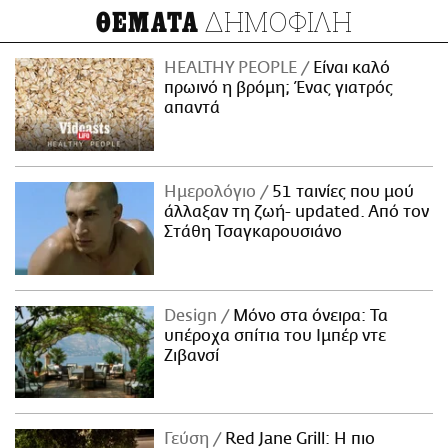
ΔΗΜΟΦΙΛΗ
ΘΕΜΑΤΑ
HEALTHY PEOPLE
Είναι καλό
πρωινό η βρόμη; Ένας γιατρός
απαντά
Ημερολόγιο
51 ταινίες που μού
άλλαξαν τη ζωή- updated. Aπό τον
Στάθη Τσαγκαρουσιάνο
Design
Μόνο στα όνειρα: Τα
υπέροχα σπίτια του Ιμπέρ ντε
Ζιβανσί
Γεύση
Red Jane Grill: Η πιο