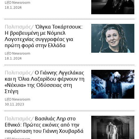
LifO Newsroom
18.1.2024
Πολιτισμός
Όλγκα Τοκάρτσουκ:
Η βραβευμένη με Νόμπελ
Λογοτεχνίας συγγραφέας για
πρώτη φορά στην Ελλάδα
LifO Newsroom
18.1.2024
Πολιτισμός
Ο Γιάννης Αγγελάκας
και η Όλια Λαζαρίδου φέρνουν τη
«Nέκυια» της Οδύσσειας στη
Στέγη
LifO Newsroom
30.11.2023
Πολιτισμός
Βασιλιάς Ληρ στο
Εθνικό: Πρώτες εικόνες από την
παράσταση του Γιάννη Χουβαρδά