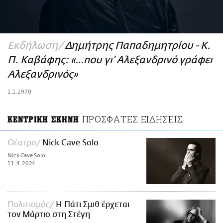
ΑΜΠΑ
PRINT
Εκδήλωση
Δημήτρης Παπαδημητρίου - Κ.
Π. Καβάφης: «…που γι’ Αλεξανδρινό γράφει
Αλεξανδρινός»
1.1.1970
ΠΡΟΣΦΑΤΕΣ ΕΙΔΗΣΕΙΣ
ΚΕΝΤΡΙΚΗ ΣΚΗΝΗ
Θέατρο
Nick Cave Solo
Nick Cave Solo
11.4.2024
Πολιτισμός
Η Πάτι Σμιθ έρχεται
τον Μάρτιο στη Στέγη