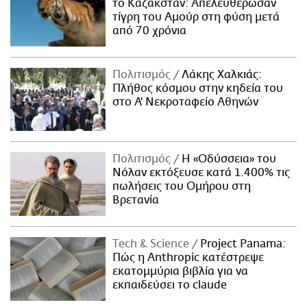
το Καζακστάν: Απελευθέρωσαν
τίγρη του Αμούρ στη φύση μετά
από 70 χρόνια
Πολιτισμός
Λάκης Χαλκιάς:
Πλήθος κόσμου στην κηδεία του
στο Α' Νεκροταφείο Αθηνών
Πολιτισμός
Η «Οδύσσεια» του
Νόλαν εκτόξευσε κατά 1.400% τις
πωλήσεις του Ομήρου στη
Βρετανία
Τech & Science
Project Panama:
Πώς η Anthropic κατέστρεψε
εκατομμύρια βιβλία για να
εκπαιδεύσει το claude