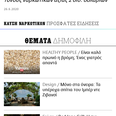
τόνους ναρκωτικών αξίας 2 δισ. δολαρίων
ΑΜΠΑ
26.6.2020
PRINT
ΠΡΟΣΦΑΤΕΣ ΕΙΔΗΣΕΙΣ
ΚΑΥΣΗ ΝΑΡΚΩΤΙΚΩΝ
ΔΗΜΟΦΙΛΗ
ΘΕΜΑΤΑ
HEALTHY PEOPLE
Είναι καλό
πρωινό η βρόμη; Ένας γιατρός
απαντά
Design
Μόνο στα όνειρα: Τα
υπέροχα σπίτια του Ιμπέρ ντε
Ζιβανσί