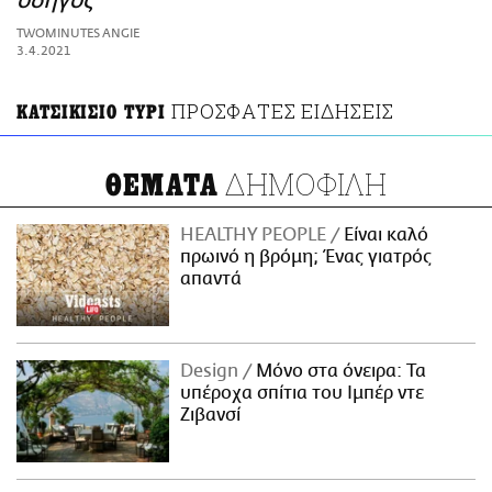
οδηγός
ΑΜΠΑ
TWOMINUTES ANGIE
PRINT
3.4.2021
ΠΡΟΣΦΑΤΕΣ ΕΙΔΗΣΕΙΣ
ΚΑΤΣΙΚΙΣΙΟ ΤΥΡΙ
ΔΗΜΟΦΙΛΗ
ΘΕΜΑΤΑ
HEALTHY PEOPLE
Είναι καλό
πρωινό η βρόμη; Ένας γιατρός
απαντά
Design
Μόνο στα όνειρα: Τα
υπέροχα σπίτια του Ιμπέρ ντε
Ζιβανσί