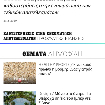
ΑΜΠΑ
καθυστερήσεις στην ενσωμάτωση των
PRINT
τελικών αποτελεσμάτων
28.5.2019
ΚΑΘΥΣΤΕΡΗΣΕΙΣ ΣΤΗΝ ΕΝΣΩΜΑΤΩΣΗ
ΠΡΟΣΦΑΤΕΣ ΕΙΔΗΣΕΙΣ
ΑΠΟΤΕΛΕΣΜΑΤΩΝ
ΔΗΜΟΦΙΛΗ
ΘΕΜΑΤΑ
HEALTHY PEOPLE
Είναι καλό
πρωινό η βρόμη; Ένας γιατρός
απαντά
Design
Μόνο στα όνειρα: Τα
υπέροχα σπίτια του Ιμπέρ ντε
Ζιβανσί