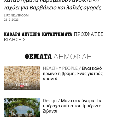
καταστήματα παραμένουν ανοικτά -Τι
ΑΜΠΑ
ισχύει για Βαρβάκειο και λαϊκές αγορές
PRINT
LIFO NEWSROOM
26.2.2023
ΠΡΟΣΦΑΤΕΣ
ΚΑΘΑΡΑ ΔΕΥΤΕΡΑ ΚΑΤΑΣΤΗΜΑΤΑ
ΕΙΔΗΣΕΙΣ
ΔΗΜΟΦΙΛΗ
ΘΕΜΑΤΑ
HEALTHY PEOPLE
Είναι καλό
πρωινό η βρόμη; Ένας γιατρός
απαντά
Design
Μόνο στα όνειρα: Τα
υπέροχα σπίτια του Ιμπέρ ντε
Ζιβανσί