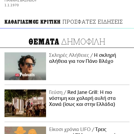
ΓΙΑΝΝΗΣ ΒΑΣΙΛΕΙΟΥ
ΑΜΠΑ
1.1.1970
PRINT
ΠΡΟΣΦΑΤΕΣ ΕΙΔΗΣΕΙΣ
ΚΑΘΑΓΙΑΣΜΟΣ ΚΡΙΤΙΚΗ
ΔΗΜΟΦΙΛΗ
ΘΕΜΑΤΑ
Σκληρές Αλήθειες
H σκληρή
αλήθεια για τον Πάνο Βλάχο
Γεύση
Red Jane Grill: Η πιο
νόστιμη και χαλαρή αυλή στα
Χανιά (ίσως και στην Ελλάδα)
Είκοσι χρόνια LIFO
Tρεις