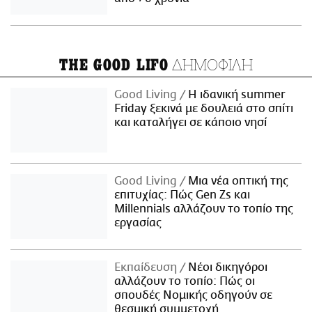
ΔΗΜΟΦΙΛΗ
THE GOOD LIFO
Good Living
Η ιδανική summer
Friday ξεκινά με δουλειά στο σπίτι
και καταλήγει σε κάποιο νησί
Good Living
Μια νέα οπτική της
επιτυχίας: Πώς Gen Zs και
Millennials αλλάζουν το τοπίο της
εργασίας
Εκπαίδευση
Νέοι δικηγόροι
αλλάζουν το τοπίο: Πώς οι
σπουδές Νομικής οδηγούν σε
θεσμική συμμετοχή