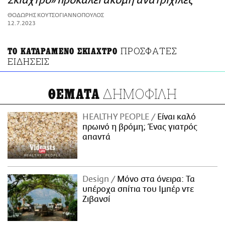
Σκιάχτρο» προκαλεί ακόμη ανατριχίλες
ΑΜΠΑ
ΘΟΔΩΡΗΣ ΚΟΥΤΣΟΓΙΑΝΝΟΠΟΥΛΟΣ
PRINT
12.7.2023
ΠΡΟΣΦΑΤΕΣ
ΤΟ ΚΑΤΑΡΑΜΕΝΟ ΣΚΙΑΧΤΡΟ
ΕΙΔΗΣΕΙΣ
ΔΗΜΟΦΙΛΗ
ΘΕΜΑΤΑ
HEALTHY PEOPLE
Είναι καλό
πρωινό η βρόμη; Ένας γιατρός
απαντά
Design
Μόνο στα όνειρα: Τα
υπέροχα σπίτια του Ιμπέρ ντε
Ζιβανσί