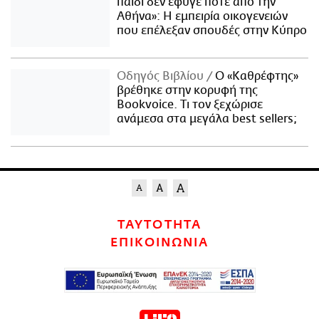
παιδί δεν έφυγε ποτέ από την
Αθήνα»: Η εμπειρία οικογενειών
που επέλεξαν σπουδές στην Κύπρο
Οδηγός Βιβλίου
Ο «Καθρέφτης»
βρέθηκε στην κορυφή της
Bookvoice. Τι τον ξεχώρισε
ανάμεσα στα μεγάλα best sellers;
ΤΑΥΤΟΤΗΤΑ
ΕΠΙΚΟΙΝΩΝΙΑ