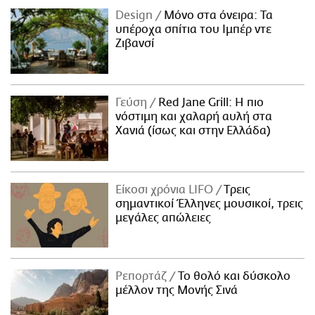
Design
Μόνο στα όνειρα: Τα
υπέροχα σπίτια του Ιμπέρ ντε
Ζιβανσί
Γεύση
Red Jane Grill: Η πιο
νόστιμη και χαλαρή αυλή στα
Χανιά (ίσως και στην Ελλάδα)
Είκοσι χρόνια LIFO
Tρεις
σημαντικοί Έλληνες μουσικοί, τρεις
μεγάλες απώλειες
Ρεπορτάζ
Το θολό και δύσκολο
μέλλον της Μονής Σινά