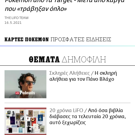
Pokémon από τα Target - Μετά από καβγά
ΑΜΠΑ
που «τράβηξαν όπλο»
PRINT
THE LIFO TEAM
16.5.2021
ΠΡΟΣΦΑΤΕΣ ΕΙΔΗΣΕΙΣ
ΚΑΡΤΕΣ ΠΟΚΕΜΟΝ
ΔΗΜΟΦΙΛΗ
ΘΕΜΑΤΑ
Σκληρές Αλήθειες
H σκληρή
αλήθεια για τον Πάνο Βλάχο
20 χρόνια LiFO
Από όσα βιβλία
διάβασες τα τελευταία 20 χρόνια,
αυτό ξεχωρίζεις