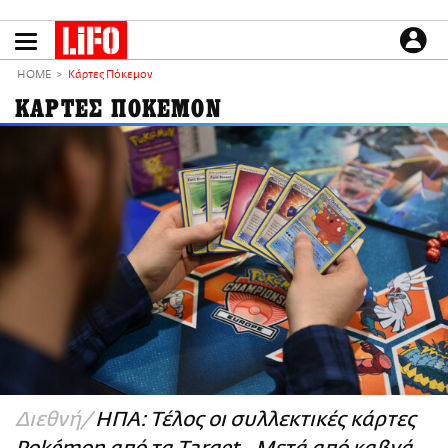
Παράκαμψη
προς
το
ΕΙΔΗΣΕΙΣ
κυρίως
HOME
Κάρτες Πόκεμον
περιεχόμενο
CULTURE
ΚΑΡΤΕΣ ΠΟΚΕΜΟΝ
ΑΠΟΨΕΙΣ
ΤΡΟΠΟΣ ΖΩΗΣ
PODCASTS
Plus
LIFO SHOP
NEWSLETTER
ΜΙΚΡΟΠΡΑΓΜΑΤΑ
THE GOOD LIFO
LIFOLAND
Διεθνή
ΗΠΑ: Τέλος οι συλλεκτικές κάρτες
CITY GUIDE