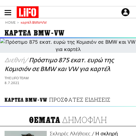
Παράκαμψη
προς
το
ΕΙΔΗΣΕΙΣ
κυρίως
HOME
καρτέλ BMW-VW
περιεχόμενο
CULTURE
ΚΑΡΤΕΛ BMW-VW
ΑΠΟΨΕΙΣ
ΤΡΟΠΟΣ ΖΩΗΣ
PODCASTS
Διεθνή
Πρόστιμο 875 εκατ. ευρώ της
Plus
Κομισιόν σε BMW και VW για καρτέλ
THE LIFO TEAM
8.7.2021
LIFO SHOP
ΠΡΟΣΦΑΤΕΣ ΕΙΔΗΣΕΙΣ
ΚΑΡΤΕΛ BMW-VW
NEWSLETTER
ΜΙΚΡΟΠΡΑΓΜΑΤΑ
ΔΗΜΟΦΙΛΗ
THE GOOD LIFO
ΘΕΜΑΤΑ
LIFOLAND
CITY GUIDE
Σκληρές Αλήθειες
H σκληρή