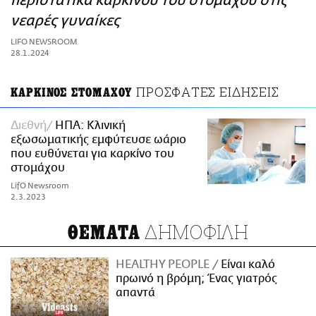
περιστατικά καρκίνου του στομάχου στις
ΑΜΠΑ
νεαρές γυναίκες
PRINT
LIFO NEWSROOM
28.1.2024
ΠΡΟΣΦΑΤΕΣ ΕΙΔΗΣΕΙΣ
ΚΑΡΚΙΝΟΣ ΣΤΟΜΑΧΟΥ
Διεθνή
ΗΠΑ: Κλινική
εξωσωματικής εμφύτευσε ωάριο
που ευθύνεται για καρκίνο του
στομάχου
LifO Newsroom
2.3.2023
ΔΗΜΟΦΙΛΗ
ΘΕΜΑΤΑ
HEALTHY PEOPLE
Είναι καλό
πρωινό η βρόμη; Ένας γιατρός
απαντά