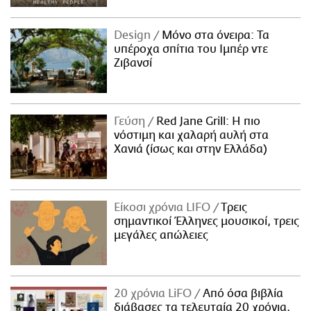
Design
Μόνο στα όνειρα: Τα
υπέροχα σπίτια του Ιμπέρ ντε
Ζιβανσί
Γεύση
Red Jane Grill: Η πιο
νόστιμη και χαλαρή αυλή στα
Χανιά (ίσως και στην Ελλάδα)
Είκοσι χρόνια LIFO
Tρεις
σημαντικοί Έλληνες μουσικοί, τρεις
μεγάλες απώλειες
20 χρόνια LiFO
Από όσα βιβλία
διάβασες τα τελευταία 20 χρόνια,