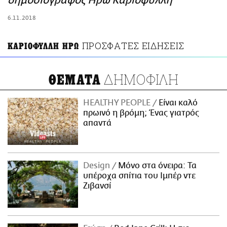
δημοσιογράφος Ηρώ Καριοφύλλη
ΑΜΠΑ
6.11.2018
PRINT
ΠΡΟΣΦΑΤΕΣ ΕΙΔΗΣΕΙΣ
ΚΑΡΙΟΦΥΛΛΗ ΗΡΩ
ΔΗΜΟΦΙΛΗ
ΘΕΜΑΤΑ
HEALTHY PEOPLE
Είναι καλό
πρωινό η βρόμη; Ένας γιατρός
απαντά
Design
Μόνο στα όνειρα: Τα
υπέροχα σπίτια του Ιμπέρ ντε
Ζιβανσί