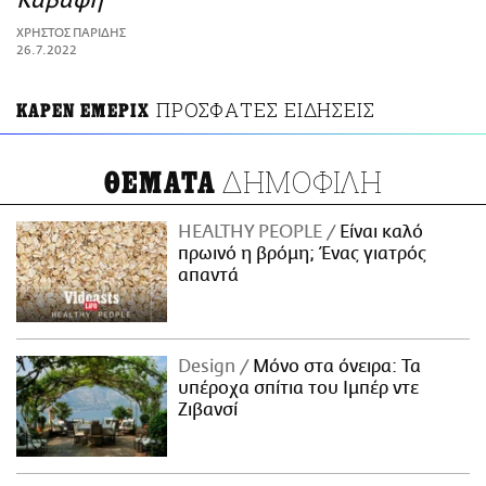
Καβάφη
ΑΜΠΑ
ΧΡΗΣΤΟΣ ΠΑΡΙΔΗΣ
PRINT
26.7.2022
ΠΡΟΣΦΑΤΕΣ ΕΙΔΗΣΕΙΣ
ΚΑΡΕΝ ΕΜΕΡΙΧ
ΔΗΜΟΦΙΛΗ
ΘΕΜΑΤΑ
HEALTHY PEOPLE
Είναι καλό
πρωινό η βρόμη; Ένας γιατρός
απαντά
Design
Μόνο στα όνειρα: Τα
υπέροχα σπίτια του Ιμπέρ ντε
Ζιβανσί