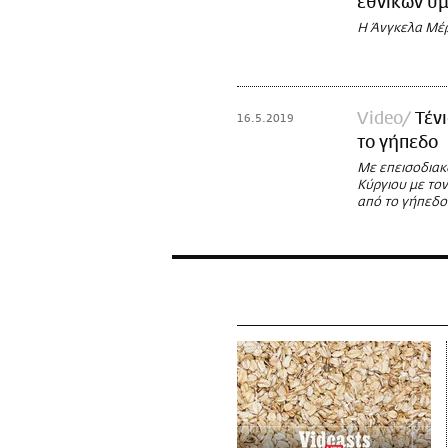
εθνικών ύ
Η Άνγκελα Μέρ
Video
Τέν
16.5.2019
το γήπεδο
Με επεισοδιακ
Κύργιου με το
από το γήπεδο