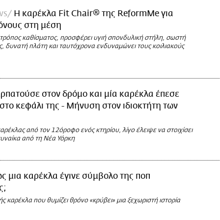
ws
Η καρέκλα Fit Chair® της ReformMe για
όνους στη μέση
 τρόπος καθίσματος, προσφέρει υγιή σπονδυλική στήλη, σωστή
, δυνατή πλάτη και ταυτόχρονα ενδυναμώνει τους κοιλιακούς
ρπατούσε στον δρόμο και μία καρέκλα έπεσε
 στο κεφάλι της - Μήνυση στον ιδιοκτήτη των
αρέκλας από τον 12όροφο ενός κτηρίου, λίγο έλειψε να στοιχίσει
γυναίκα από τη Νέα Υόρκη
ς μια καρέκλα έγινε σύμβολο της ποπ
ς;
 καρέκλα που θυμίζει θρόνο «κρύβει» μια ξεχωριστή ιστορία