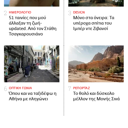
ΗΜΕΡΟΛΟΓΙΟ
DESIGN
51 ταινίες που μού
Μόνο στα όνειρα: Τα
άλλαξαν τη ζωή-
υπέροχα σπίτια του
updated. Aπό τον Στάθη
Ιμπέρ ντε Ζιβανσί
Τσαγκαρουσιάνο
ΟΠΤΙΚΗ ΓΩΝΙΑ
ΡΕΠΟΡΤΑΖ
Όπου και να ταξιδέψω η
Το θολό και δύσκολο
Αθήνα με πληγώνει
μέλλον της Μονής Σινά