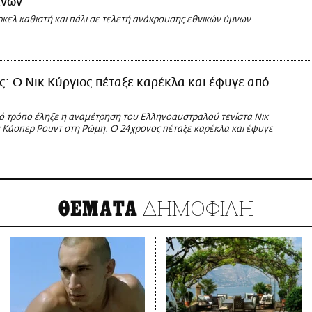
μνων
κελ καθιστή και πάλι σε τελετή ανάκρουσης εθνικών ύμνων
ις: Ο Νικ Κύργιος πέταξε καρέκλα και έφυγε από
ό τρόπο έληξε η αναμέτρηση του Ελληνοαυστραλού τενίστα Νικ
ν Κάσπερ Ρουντ στη Ρώμη. Ο 24χρονος πέταξε καρέκλα και έφυγε
ΔΗΜΟΦΙΛΗ
ΘΕΜΑΤΑ