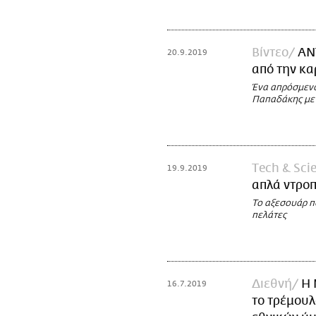
Βίντεο
ΑΝ
20.9.2019
από την κα
Ένα απρόσμενο
Παπαδάκης με 
Τech & Sci
19.9.2019
απλά ντροπ
Το αξεσουάρ π
πελάτες
Διεθνή
Η 
16.7.2019
το τρέμουλ