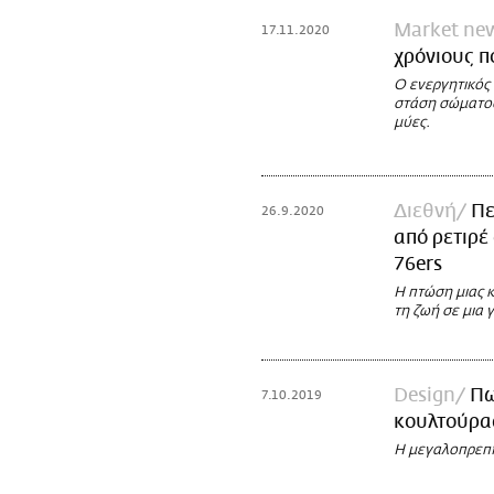
Market ne
17.11.2020
χρόνιους π
Ο ενεργητικός
στάση σώματος
μύες.
Διεθνή
Πε
26.9.2020
από ρετιρέ
76ers
Η πτώση μιας κ
τη ζωή σε μια 
Design
Πω
7.10.2019
κουλτούρα
Η μεγαλοπρεπής