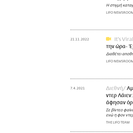
Η στιγμή κατα
LIFO NEWSROO
It's Vira
21.11.2022
την ώρα- Έ
Διαθέτει αποθ
LIFO NEWSROO
Διεθνή
Αμ
7.4.2021
ντερ Λάιεν
άφησαν όρ
Σε βίντεο φαίν
ενώ η φον ντερ
THE LIFO TEAM