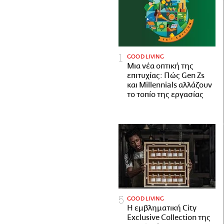
GOOD LIVING
Μια νέα οπτική της
επιτυχίας: Πώς Gen Zs
και Millennials αλλάζουν
το τοπίο της εργασίας
GOOD LIVING
Η εμβληματική City
Exclusive Collection της