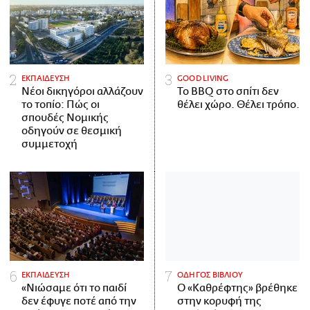
ΕΚΠΑΙΔΕΥΣΗ
GOOD LIVING
Νέοι δικηγόροι αλλάζουν
Το BBQ στο σπίτι δεν
το τοπίο: Πώς οι
θέλει χώρο. Θέλει τρόπο.
σπουδές Νομικής
οδηγούν σε θεσμική
συμμετοχή
ΕΚΠΑΙΔΕΥΣΗ
ΟΔΗΓΟΣ ΒΙΒΛΙΟΥ
«Νιώσαμε ότι το παιδί
Ο «Καθρέφτης» βρέθηκε
δεν έφυγε ποτέ από την
στην κορυφή της