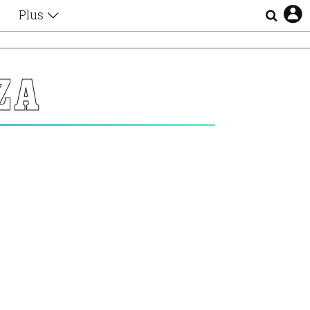
Plus
Θέματα
Συνεντεύξεις
Videos
ΖΑ
τα
Αφιερώματα
Ζώδια
Εξομολογήσεις
Blogs
η
Οι Αθηναίοι
Απώλειες
Lgbtqi+
Επιλογές