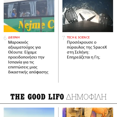
ΔΙΕΘΝΗ
ΤECH & SCIENCE
Μαροκινός
Προσέκρουσε ο
αξιωματούχος για
πύραυλος της SpaceX
Θέουτα: Είχαμε
στη Σελήνη:
προειδοποιήσει την
Επηρεάζεται η Γη;
Ισπανία για τις
επιπτώσεις μιας
δικαστικής απόφασης
ΔΗΜΟΦΙΛΗ
THE GOOD LIFO