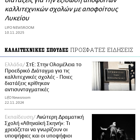
διατάξεις για την εξίσωση αποφοίτων
ΑΜΠΑ
καλλιτεχνικών σχολών με αποφοίτους
PRINT
Λυκείου
LIFO NEWSROOM
10.11.2025
ΠΡΟΣΦΑΤΕΣ ΕΙΔΗΣΕΙΣ
ΚΑΛΛΙΤΕΧΝΙΚΕΣ ΣΠΟΥΔΕΣ
Ελλάδα
ΣτΕ: Στην Ολομέλεια το
Προεδρικό Διάταγμα για τις
καλλιτεχνικές σχολές - Ποιες
διατάξεις κρίθηκαν
αντισυνταγματικές
LifO Newsroom
22.11.2024
Εκπαίδευση
Ανώτερη Δραματική
Σχολή «Αθηναϊκή Σκηνή»: Τι
χρειάζεται να γνωρίζουν οι
υποψήφιες και οι υποψήφιοι