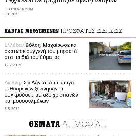
19χρονου σε τροχαίο με αγέλη αλόγων
ΑΜΠΑ
LIFO NEWSROOM
PRINT
6.1.2025
ΠΡΟΣΦΑΤΕΣ ΕΙΔΗΣΕΙΣ
ΚΑΒΓΑΣ ΜΕΘΥΣΜΕΝΩΝ
Ελλάδα
Bόλος: Μαχαίρωσε και
σκότωσε συγγενή του μπροστά
στα παιδιά του θύματος
17.7.2019
Διεθνή
Σρι Λάνκα: Από καυγά
μεθυσμένων ξεκίνησαν οι
συγκρούσεις μεταξύ χριστιανών
και μουσουλμάνων
6.5.2019
ΔΗΜΟΦΙΛΗ
ΘΕΜΑΤΑ